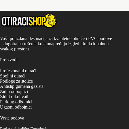
Vaša pouzdana destinacija za kvalitetne otirače i PVC podove
– dugotrajna rešenja koja unapređuju izgled i funkcionalnost
svakog prostora.
Proizvodi
Profesionalni otirači
Spoljni otirači
Podloge za stolice
Antislip gumena gazišta
Zidni odbojnici
Zidni rukohvati
Parking odbojnici
Ugaoni odbojnici
Vrste podova
Pod za skladišta Fortelock