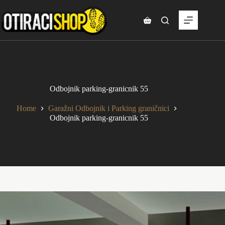
Skip
to
content
Shopping
cart
Odbojnik parking-granicnik 55
Home
Garažni Odbojnik i Parking graničnici
Odbojnik parking-granicnik 55