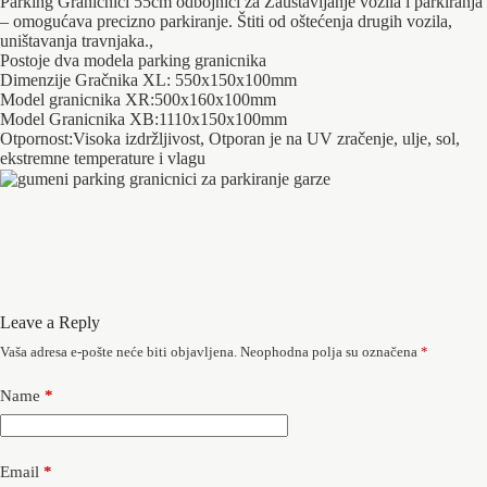
Parking Graničnici 55cm odbojnici za Zaustavljanje vozila i parkiranja
– omogućava precizno parkiranje. Štiti od oštećenja drugih vozila,
uništavanja travnjaka.,
Postoje dva modela parking granicnika
Dimenzije Gračnika XL: 550x150x100mm
Model granicnika XR:500x160x100mm
Model Granicnika XB:1110x150x100mm
Otpornost:Visoka izdržljivost, Otporan je na UV zračenje, ulje, sol,
ekstremne temperature i vlagu
Leave a Reply
Vaša adresa e-pošte neće biti objavljena.
Neophodna polja su označena
*
Name
*
Email
*