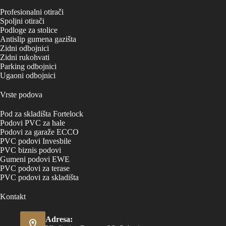
Profesionalni otirači
Spoljni otirači
Podloge za stolice
Antislip gumena gazišta
Zidni odbojnici
Zidni rukohvati
Parking odbojnici
Ugaoni odbojnici
Vrste podova
Pod za skladišta Fortelock
Podovi PVC za hale
Podovi za garaže ECCO
PVC podovi Invesbile
PVC biznis podovi
Gumeni podovi EWE
PVC podovi za terase
PVC podovi za skladišta
Kontakt
Adresa: