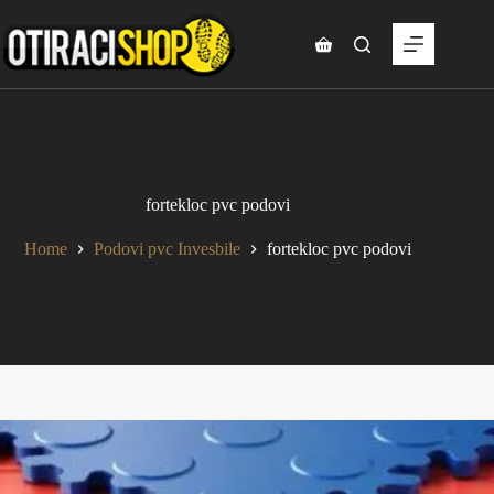
Skip
to
content
Shopping
cart
fortekloc pvc podovi
Home
Podovi pvc Invesbile
fortekloc pvc podovi