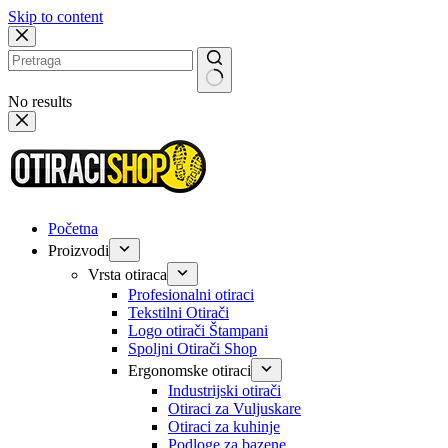
Skip to content
No results
Početna
Proizvodi
Vrsta otiraca
Profesionalni otiraci
Tekstilni Otirači
Logo otirači Štampani
Spoljni Otirači Shop
Ergonomske otiraci
Industrijski otirači
Otiraci za Vuljuskare
Otiraci za kuhinje
Podloge za bazene