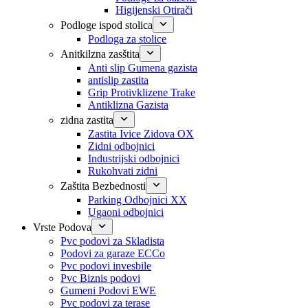
Higijenski Otirači
Podloge ispod stolica
Podloga za stolice
Anitkilzna zasštita
Anti slip Gumena gazista
antislip zastita
Grip Protivklizene Trake
Antiklizna Gazista
zidna zastita
Zastita Ivice Zidova OX
Zidni odbojnici
Industrijski odbojnici
Rukohvati zidni
Zaštita Bezbednosti
Parking Odbojnici XX
Ugaoni odbojnici
Vrste Podova
Pvc podovi za Skladista
Podovi za garaze ECCo
Pvc podovi invesbile
Pvc Biznis podovi
Gumeni Podovi EWE
Pvc podovi za terase