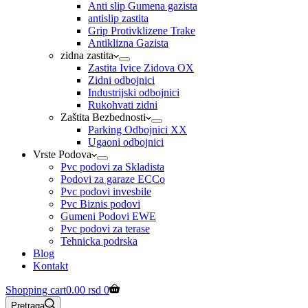
Anti slip Gumena gazista
antislip zastita
Grip Protivklizene Trake
Antiklizna Gazista
zidna zastita
Zastita Ivice Zidova OX
Zidni odbojnici
Industrijski odbojnici
Rukohvati zidni
Zaštita Bezbednosti
Parking Odbojnici XX
Ugaoni odbojnici
Vrste Podova
Pvc podovi za Skladista
Podovi za garaze ECCo
Pvc podovi invesbile
Pvc Biznis podovi
Gumeni Podovi EWE
Pvc podovi za terase
Tehnicka podrska
Blog
Kontakt
Shopping cart
0.00
rsd
0
Pretraga