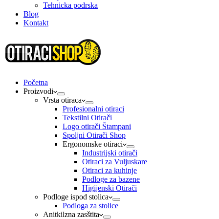
Tehnicka podrska
Blog
Kontakt
Početna
Proizvodi
Vrsta otiraca
Profesionalni otiraci
Tekstilni Otirači
Logo otirači Štampani
Spoljni Otirači Shop
Ergonomske otiraci
Industrijski otirači
Otiraci za Vuljuskare
Otiraci za kuhinje
Podloge za bazene
Higijenski Otirači
Podloge ispod stolica
Podloga za stolice
Anitkilzna zasštita