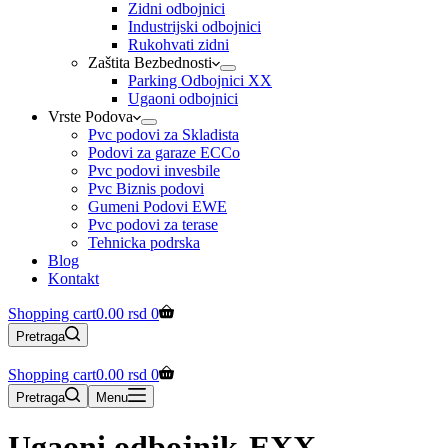
Zidni odbojnici
Industrijski odbojnici
Rukohvati zidni
Zaštita Bezbednosti
Parking Odbojnici XX
Ugaoni odbojnici
Vrste Podova
Pvc podovi za Skladista
Podovi za garaze ECCo
Pvc podovi invesbile
Pvc Biznis podovi
Gumeni Podovi EWE
Pvc podovi za terase
Tehnicka podrska
Blog
Kontakt
Shopping cart
0.00
rsd
0
Pretraga
Shopping cart
0.00
rsd
0
Pretraga
Menu
Ugaoni odbojnik-EXX