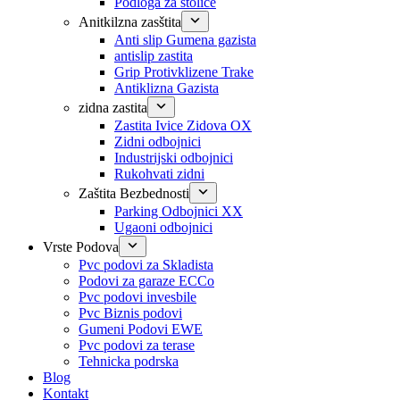
Podloga za stolice
Anitkilzna zasštita
Anti slip Gumena gazista
antislip zastita
Grip Protivklizene Trake
Antiklizna Gazista
zidna zastita
Zastita Ivice Zidova OX
Zidni odbojnici
Industrijski odbojnici
Rukohvati zidni
Zaštita Bezbednosti
Parking Odbojnici XX
Ugaoni odbojnici
Vrste Podova
Pvc podovi za Skladista
Podovi za garaze ECCo
Pvc podovi invesbile
Pvc Biznis podovi
Gumeni Podovi EWE
Pvc podovi za terase
Tehnicka podrska
Blog
Kontakt