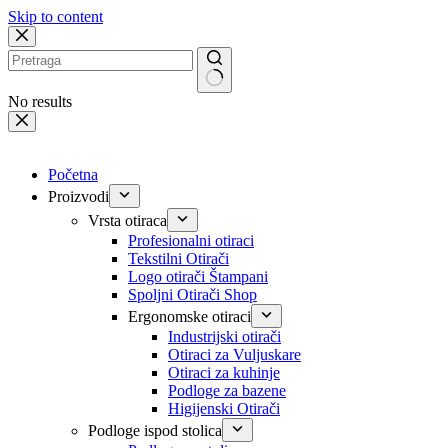
Skip to content
No results
Početna
Proizvodi
Vrsta otiraca
Profesionalni otiraci
Tekstilni Otirači
Logo otirači Štampani
Spoljni Otirači Shop
Ergonomske otiraci
Industrijski otirači
Otiraci za Vuljuskare
Otiraci za kuhinje
Podloge za bazene
Higijenski Otirači
Podloge ispod stolica