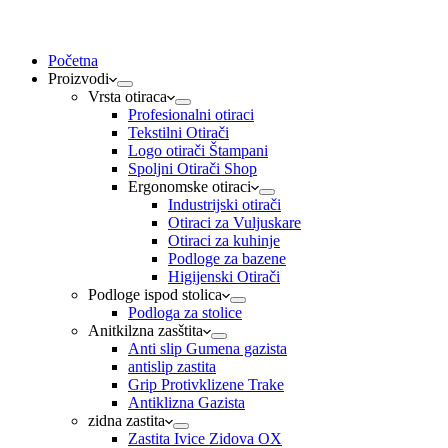
Početna
Proizvodi
Vrsta otiraca
Profesionalni otiraci
Tekstilni Otirači
Logo otirači Štampani
Spoljni Otirači Shop
Ergonomske otiraci
Industrijski otirači
Otiraci za Vuljuskare
Otiraci za kuhinje
Podloge za bazene
Higijenski Otirači
Podloge ispod stolica
Podloga za stolice
Anitkilzna zasštita
Anti slip Gumena gazista
antislip zastita
Grip Protivklizene Trake
Antiklizna Gazista
zidna zastita
Zastita Ivice Zidova OX