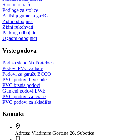
Spoljni otirači
Podloge za stolice
Antislip gumena gazišta
Zidni odbojnici
Zidni rukohvati
Parking odbojnici
Ugaoni odbojnici
Vrste podova
Pod za skladišta Fortelock
Podovi PVC za hale
Podovi za garaže ECCO
PVC podovi Invesbile
PVC biznis podovi
Gumeni podovi EWE
PVC podovi za terase
PVC podovi za skladišta
Kontakt
Adresa:
Vladimira Gortana 26, Subotica