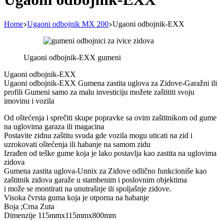
Home
Ugaoni odbojnik MX 200
Ugaoni odbojnik-EXX
Ugaoni odbojnik-EXX gumeni
Ugaoni odbojnik-EXX
Ugaoni odbojnik-EXX Gumena zastita uglova za Zidove-Garažni ili
profili Gumeni samo za malu investiciju možete zaštititi svoju
imovinu i vozila
Od oštećenja i sprečiti skupe popravke sa ovim zaštitnikom od gume
na uglovima garaza ili magacina
Postavite zidnu zaštitu svuda gde vozila mogu uticati na zid i
uzrokovati oštećenja ili habanje na samom zidu
Izrađen od teške gume koja je lako postavlja kao zastita na uglovima
zidova
Gumena zastita uglova-Unnix za Zidove odlično funkcioniše kao
zaštitnik zidova garaže u stambenim i poslovnim objektima
i može se montirati na unutrašnje ili spoljašnje zidove.
Visoka čvrsta guma koja je otporna na habanje
Boja ;Crna Zuta
Dimenzije 115mmx115mmx800mm