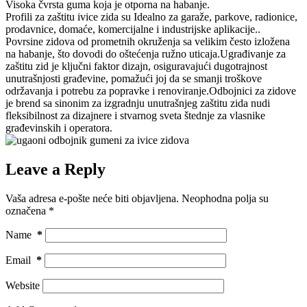
Visoka čvrsta guma koja je otporna na habanje.
Profili za zaštitu ivice zida su Idealno za garaže, parkove, radionice,
prodavnice, domaće, komercijalne i industrijske aplikacije..
Povrsine zidova od prometnih okruženja sa velikim često izložena
na habanje, što dovodi do oštećenja ružno uticaja.Ugrađivanje za
zaštitu zid je ključni faktor dizajn, osiguravajući dugotrajnost
unutrašnjosti građevine, pomažući joj da se smanji troškove
održavanja i potrebu za popravke i renoviranje.Odbojnici za zidove
je brend sa sinonim za izgradnju unutrašnjeg zaštitu zida nudi
fleksibilnost za dizajnere i stvarnog sveta štednje za vlasnike
građevinskih i operatora.
Leave a Reply
Vaša adresa e-pošte neće biti objavljena.
Neophodna polja su
označena
*
Name
*
Email
*
Website