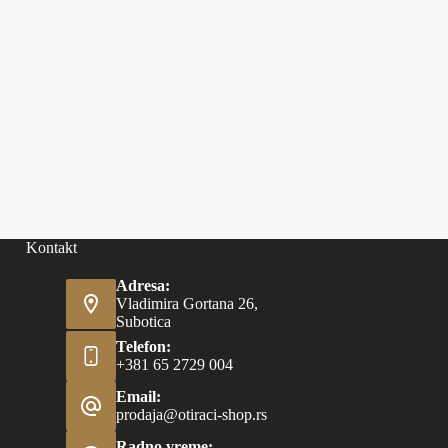
Kontakt
Adresa:
Vladimira Gortana 26,
Subotica
Telefon:
+381 65 2729 004
Email:
prodaja@otiraci-shop.rs
Radno vreme: