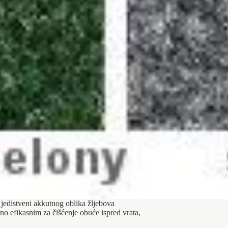
a jedistveni akkutnog oblika žljebova
no efikasnim za čišćenje obuće ispred vrata,