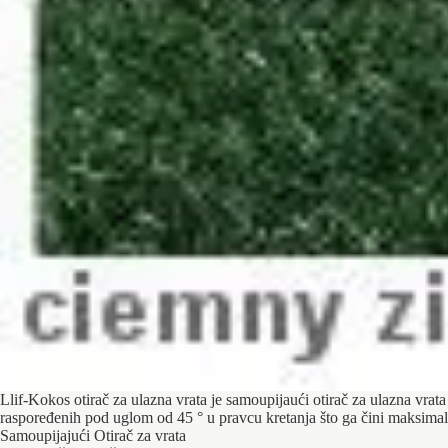
Llif-Kokos otirač za ulazna vrata je samoupijaući otirač za ulazna vrat
raspoređenih pod uglom od 45 ° u pravcu kretanja što ga čini maksimal
Samoupijajući Otirač za vrata