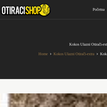
Skip
to
Početna
content
Kokos Ulazni Otirači-ext
Home
Kokos Ulazni Otirači-extra
Koko