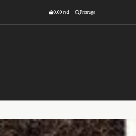
0.00
rsd
Pretraga
Shopping
cart