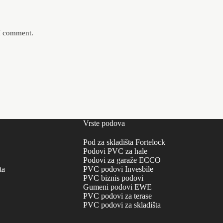
 I comment.
Vrste podova
Pod za skladišta Fortelock
Podovi PVC za hale
Podovi za garaže ECCO
ta
PVC podovi Invesbile
PVC biznis podovi
Gumeni podovi EWE
PVC podovi za terase
PVC podovi za skladišta