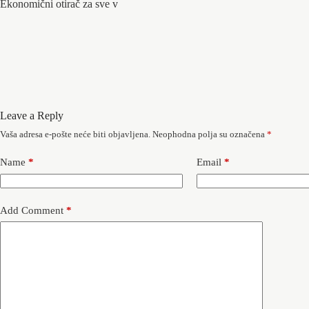
Ekonomični otirač za sve v
Leave a Reply
Vaša adresa e-pošte neće biti objavljena.
Neophodna polja su označena
*
Name
*
Email
*
Add Comment
*