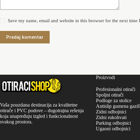
Save my name, email and website in this browser for the next time
Predaj komentar
Proizvodi
Profesionalni otirači
Spoljni otirači
Podloge za stolice
Vaša pouzdana destinacija za kvalitetne
Antislip gumena gaziš
otirače i PVC podove – dugotrajna rešenja
Zidni odbojnici
koja unapređuju izgled i funkcionalnost
Zidni rukohvati
svakog prostora.
Parking odbojnici
Ugaoni odbojnici