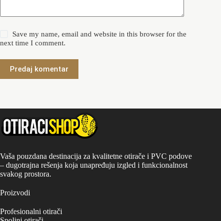
Save my name, email and website in this browser for the
next time I comment.
Predaj komentar
Vaša pouzdana destinacija za kvalitetne otirače i PVC podove
– dugotrajna rešenja koja unapređuju izgled i funkcionalnost
svakog prostora.
Proizvodi
Profesionalni otirači
Spoljni otirači