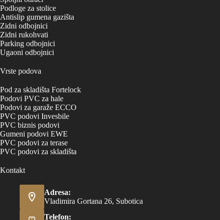
Podloge za stolice
Antislip gumena gazišta
Zidni odbojnici
Zidni rukohvati
Parking odbojnici
Ugaoni odbojnici
Vrste podova
Pod za skladišta Fortelock
Podovi PVC za hale
Podovi za garaže ECCO
PVC podovi Invesbile
PVC biznis podovi
Gumeni podovi EWE
PVC podovi za terase
PVC podovi za skladišta
Kontakt
Adresa:
Vladimira Gortana 26, Subotica
Telefon: