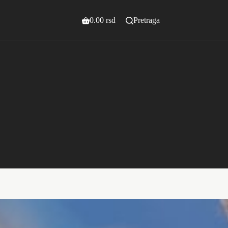
0.00
rsd
Pretraga
Shopping
cart