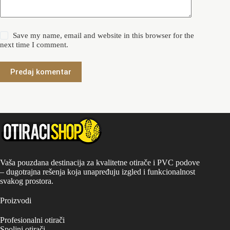
Save my name, email and website in this browser for the
next time I comment.
Predaj komentar
Vaša pouzdana destinacija za kvalitetne otirače i PVC podove
– dugotrajna rešenja koja unapređuju izgled i funkcionalnost
svakog prostora.
Proizvodi
Profesionalni otirači
Spoljni otirači