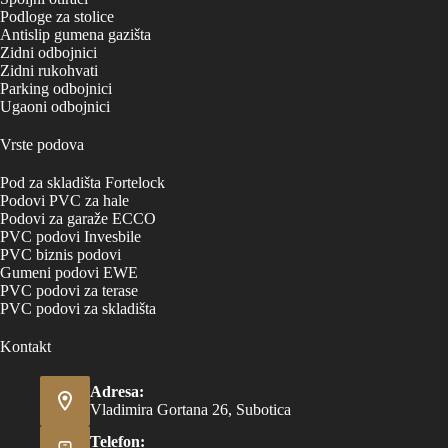
Podloge za stolice
Antislip gumena gazišta
Zidni odbojnici
Zidni rukohvati
Parking odbojnici
Ugaoni odbojnici
Vrste podova
Pod za skladišta Fortelock
Podovi PVC za hale
Podovi za garaže ECCO
PVC podovi Invesbile
PVC biznis podovi
Gumeni podovi EWE
PVC podovi za terase
PVC podovi za skladišta
Kontakt
Adresa:
Vladimira Gortana 26, Subotica
Telefon: