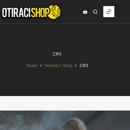
Skip
to
content
Shopping
cart
2301
Home
Women’s Shop
2301