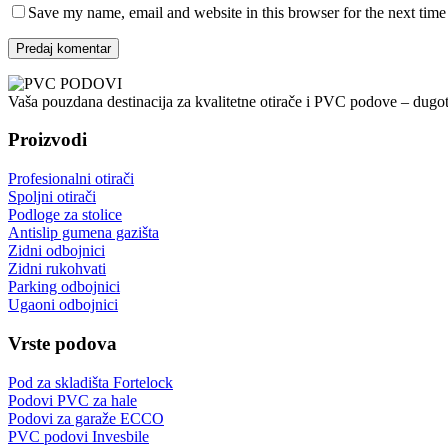
Save my name, email and website in this browser for the next tim
Predaj komentar
Vaša pouzdana destinacija za kvalitetne otirače i PVC podove – dugot
Proizvodi
Profesionalni otirači
Spoljni otirači
Podloge za stolice
Antislip gumena gazišta
Zidni odbojnici
Zidni rukohvati
Parking odbojnici
Ugaoni odbojnici
Vrste podova
Pod za skladišta Fortelock
Podovi PVC za hale
Podovi za garaže ECCO
PVC podovi Invesbile