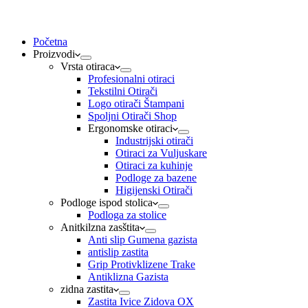
Početna
Proizvodi
Vrsta otiraca
Profesionalni otiraci
Tekstilni Otirači
Logo otirači Štampani
Spoljni Otirači Shop
Ergonomske otiraci
Industrijski otirači
Otiraci za Vuljuskare
Otiraci za kuhinje
Podloge za bazene
Higijenski Otirači
Podloge ispod stolica
Podloga za stolice
Anitkilzna zasštita
Anti slip Gumena gazista
antislip zastita
Grip Protivklizene Trake
Antiklizna Gazista
zidna zastita
Zastita Ivice Zidova OX