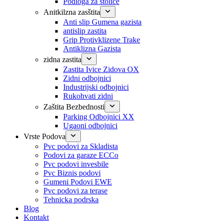
Podloga za stolice
Anitkilzna zasštita
Anti slip Gumena gazista
antislip zastita
Grip Protivklizene Trake
Antiklizna Gazista
zidna zastita
Zastita Ivice Zidova OX
Zidni odbojnici
Industrijski odbojnici
Rukohvati zidni
Zaštita Bezbednosti
Parking Odbojnici XX
Ugaoni odbojnici
Vrste Podova
Pvc podovi za Skladista
Podovi za garaze ECCo
Pvc podovi invesbile
Pvc Biznis podovi
Gumeni Podovi EWE
Pvc podovi za terase
Tehnicka podrska
Blog
Kontakt