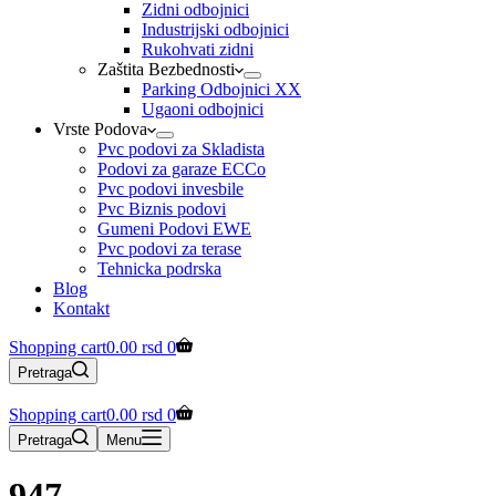
Zidni odbojnici
Industrijski odbojnici
Rukohvati zidni
Zaštita Bezbednosti
Parking Odbojnici XX
Ugaoni odbojnici
Vrste Podova
Pvc podovi za Skladista
Podovi za garaze ECCo
Pvc podovi invesbile
Pvc Biznis podovi
Gumeni Podovi EWE
Pvc podovi za terase
Tehnicka podrska
Blog
Kontakt
Shopping cart
0.00
rsd
0
Pretraga
Shopping cart
0.00
rsd
0
Pretraga
Menu
947