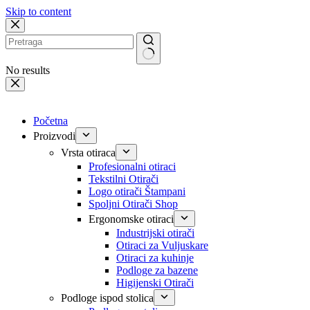
Skip to content
No results
Početna
Proizvodi
Vrsta otiraca
Profesionalni otiraci
Tekstilni Otirači
Logo otirači Štampani
Spoljni Otirači Shop
Ergonomske otiraci
Industrijski otirači
Otiraci za Vuljuskare
Otiraci za kuhinje
Podloge za bazene
Higijenski Otirači
Podloge ispod stolica