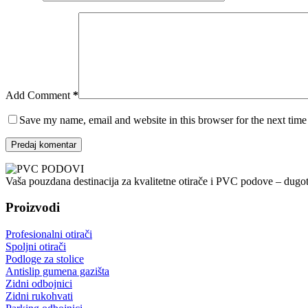
Add Comment
*
Save my name, email and website in this browser for the next tim
Predaj komentar
Vaša pouzdana destinacija za kvalitetne otirače i PVC podove – dugot
Proizvodi
Profesionalni otirači
Spoljni otirači
Podloge za stolice
Antislip gumena gazišta
Zidni odbojnici
Zidni rukohvati