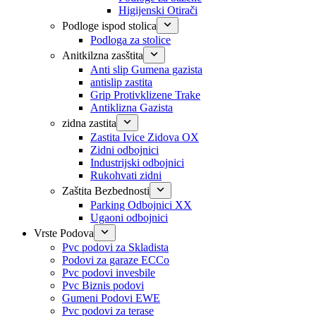
Higijenski Otirači
Podloge ispod stolica
Podloga za stolice
Anitkilzna zasštita
Anti slip Gumena gazista
antislip zastita
Grip Protivklizene Trake
Antiklizna Gazista
zidna zastita
Zastita Ivice Zidova OX
Zidni odbojnici
Industrijski odbojnici
Rukohvati zidni
Zaštita Bezbednosti
Parking Odbojnici XX
Ugaoni odbojnici
Vrste Podova
Pvc podovi za Skladista
Podovi za garaze ECCo
Pvc podovi invesbile
Pvc Biznis podovi
Gumeni Podovi EWE
Pvc podovi za terase