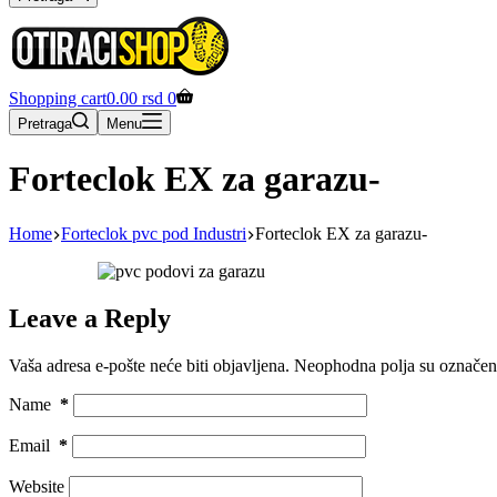
Shopping cart
0.00
rsd
0
Pretraga
Menu
Forteclok EX za garazu-
Home
Forteclok pvc pod Industri
Forteclok EX za garazu-
Leave a Reply
Vaša adresa e-pošte neće biti objavljena.
Neophodna polja su označe
Name
*
Email
*
Website