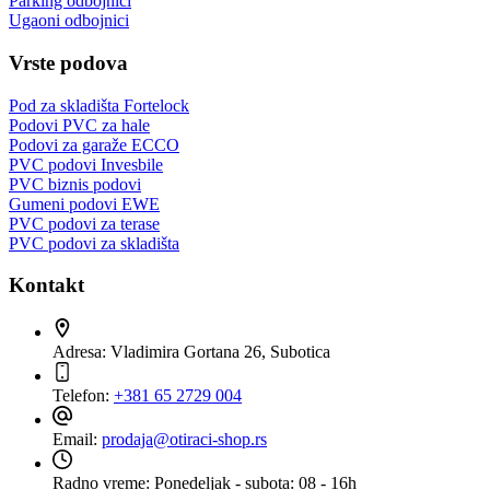
Parking odbojnici
Ugaoni odbojnici
Vrste podova
Pod za skladišta Fortelock
Podovi PVC za hale
Podovi za garaže ECCO
PVC podovi Invesbile
PVC biznis podovi
Gumeni podovi EWE
PVC podovi za terase
PVC podovi za skladišta
Kontakt
Adresa:
Vladimira Gortana 26, Subotica
Telefon:
+381 65 2729 004
Email:
prodaja@otiraci-shop.rs
Radno vreme:
Ponedeljak - subota: 08 - 16h