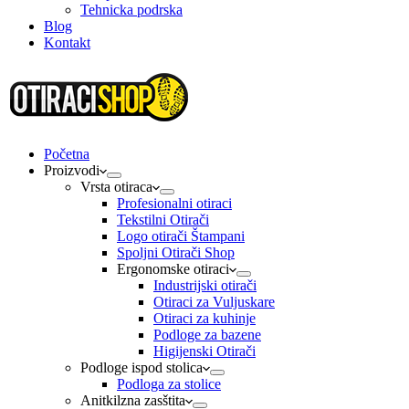
Tehnicka podrska
Blog
Kontakt
Početna
Proizvodi
Vrsta otiraca
Profesionalni otiraci
Tekstilni Otirači
Logo otirači Štampani
Spoljni Otirači Shop
Ergonomske otiraci
Industrijski otirači
Otiraci za Vuljuskare
Otiraci za kuhinje
Podloge za bazene
Higijenski Otirači
Podloge ispod stolica
Podloga za stolice
Anitkilzna zasštita