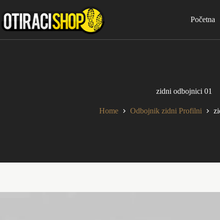
Skip
to
Početna
content
zidni odbojnici 01
Home
Odbojnik zidni Profilni
zi