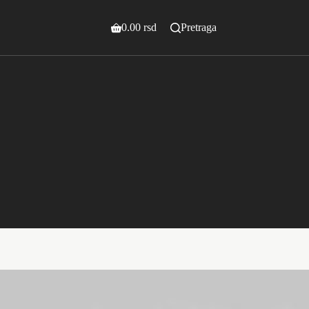
0.00
rsd
Pretraga
Shopping
cart