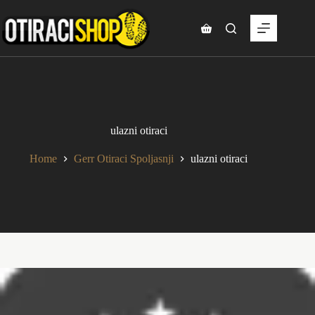
Skip
to
content
Shopping
cart
ulazni otiraci
Home
Gerr Otiraci Spoljasnji
ulazni otiraci