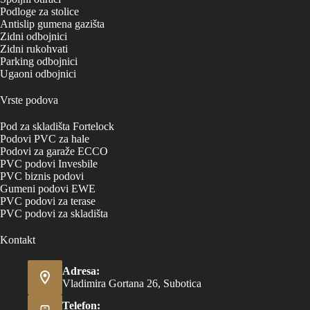
Podloge za stolice
Antislip gumena gazišta
Zidni odbojnici
Zidni rukohvati
Parking odbojnici
Ugaoni odbojnici
Vrste podova
Pod za skladišta Fortelock
Podovi PVC za hale
Podovi za garaže ECCO
PVC podovi Invesbile
PVC biznis podovi
Gumeni podovi EWE
PVC podovi za terase
PVC podovi za skladišta
Kontakt
Adresa:
Vladimira Gortana 26, Subotica
Telefon: