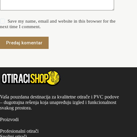
Save my name, email and website in this browser for the
next time I comment.
Predaj komentar
Vaša pouzdana destinacija za kvalitetne otirače i PVC podove
– dugotrajna rešenja koja unapređuju izgled i funkcionalnost
svakog prostora.
Proizvodi
Profesionalni otirači
Spoljni otirači