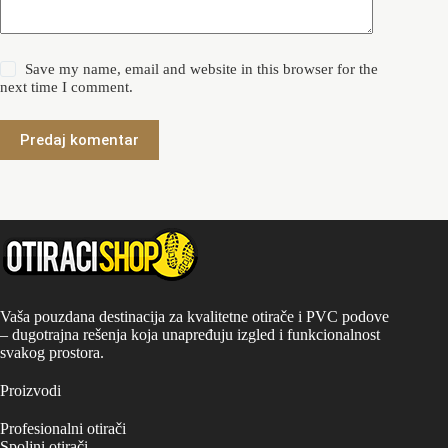
Save my name, email and website in this browser for the
next time I comment.
Predaj komentar
Vaša pouzdana destinacija za kvalitetne otirače i PVC podove
– dugotrajna rešenja koja unapređuju izgled i funkcionalnost
svakog prostora.
Proizvodi
Profesionalni otirači
Spoljni otirači