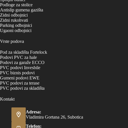
Podloge za stolice
Antislip gumena gazišta
Zidni odbojnici
Zidni rukohvati
Parking odbojnici
Ugaoni odbojnici
Vrste podova
Pod za skladišta Fortelock
Podovi PVC za hale
Podovi za garaže ECCO
PVC podovi Invesbile
PVC biznis podovi
Gumeni podovi EWE
PVC podovi za terase
PVC podovi za skladišta
Kontakt
Adresa:
Vladimira Gortana 26, Subotica
Telefon: