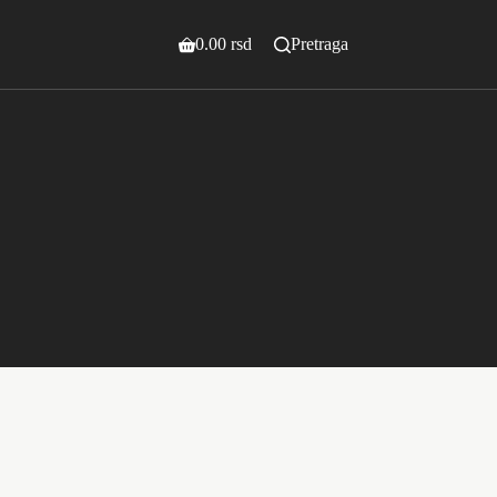
0.00
rsd
Pretraga
Shopping
cart