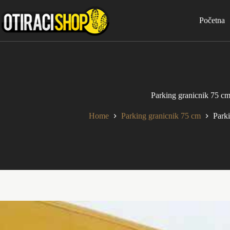
Skip
to
Početna
content
Parking granicnik 75 cm
Home
Parking granicnik 75 cm
Parki