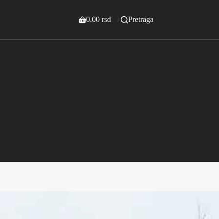
0.00
rsd
Pretraga
Shopping
cart