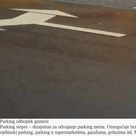
Parking odbojnik gumeni
Parking stoper – dizajniran za odvajanje parking mesta. Omogućuje brzo
opštinski parking, parking u supermarketima, garažama, prilazima itd. M