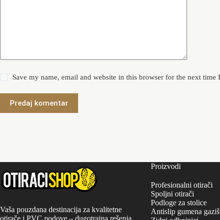
Save my name, email and website in this browser for the next time
Predaj komentar
Proizvodi
Profesionalni otirači
Spoljni otirači
Podloge za stolice
Vaša pouzdana destinacija za kvalitetne
Antislip gumena gaziš
otirače i PVC podove – dugotrajna rešenja