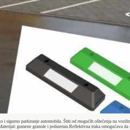
 i sigurno parkiranje automobila. Štiti od mogućih oštećenja na vozil
aterijal: gumene granule i poliuretan.Reflektivna traka omogućava da se