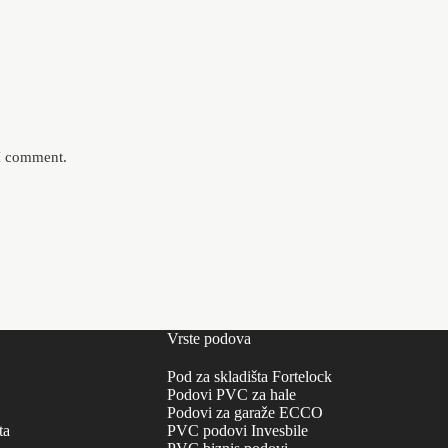
 I comment.
Vrste podova
Pod za skladišta Fortelock
Podovi PVC za hale
Podovi za garaže ECCO
ta
PVC podovi Invesbile