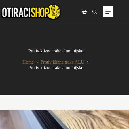
Skip
to
content
Shopping
cart
Protiv klizne trake aluminijske .
Home
Protiv klizne trake ALU
Protiv klizne trake aluminijske .