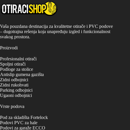
Vaša pouzdana destinacija za kvalitetne otirače i PVC podove
– dugotrajna rešenja koja unapređuju izgled i funkcionalnost
svakog prostora.
Proizvodi
Profesionalni otirači
Spoljni otirači
Podloge za stolice
Antislip gumena gazišta
Zidni odbojnici
Zidni rukohvati
Parking odbojnici
Ugaoni odbojnici
Vrste podova
Pod za skladišta Fortelock
Podovi PVC za hale
Podovi za garaže ECCO