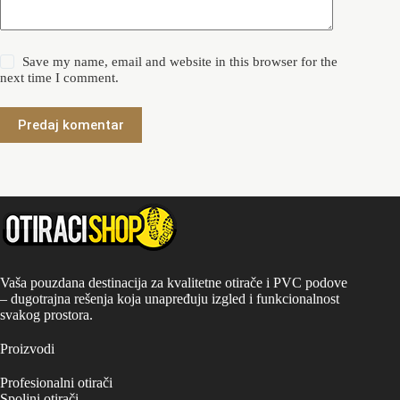
Save my name, email and website in this browser for the
next time I comment.
Predaj komentar
Vaša pouzdana destinacija za kvalitetne otirače i PVC podove
– dugotrajna rešenja koja unapređuju izgled i funkcionalnost
svakog prostora.
Proizvodi
Profesionalni otirači
Spoljni otirači