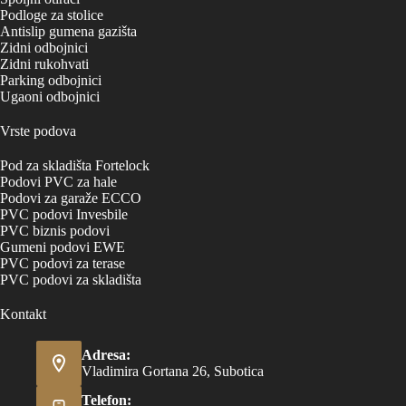
Podloge za stolice
Antislip gumena gazišta
Zidni odbojnici
Zidni rukohvati
Parking odbojnici
Ugaoni odbojnici
Vrste podova
Pod za skladišta Fortelock
Podovi PVC za hale
Podovi za garaže ECCO
PVC podovi Invesbile
PVC biznis podovi
Gumeni podovi EWE
PVC podovi za terase
PVC podovi za skladišta
Kontakt
Adresa:
Vladimira Gortana 26, Subotica
Telefon: