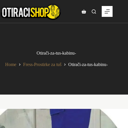
Skip
to
content
Shopping
cart
Otirači-za-tus-kabinu-
Home
Fress-Prostirke za tuš
Otirači-za-tus-kabinu-