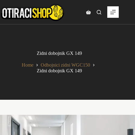
Skip
to
content
Shopping
cart
Zidni dobojnik GX 149
Home
Odbojnici zidni WGC150
Zidni dobojnik GX 149