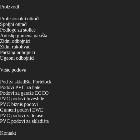
Proizvodi
Profesionalni otirači
Spoljni otirači
Podloge za stolice
Antislip gumena gazišta
Zidni odbojnici
Zidni rukohvati
Parking odbojnici
Ugaoni odbojnici
Vrste podova
Pod za skladišta Fortelock
Podovi PVC za hale
Podovi za garaže ECCO
PVC podovi Invesbile
PVC biznis podovi
Gumeni podovi EWE
PVC podovi za terase
PVC podovi za skladišta
Kontakt