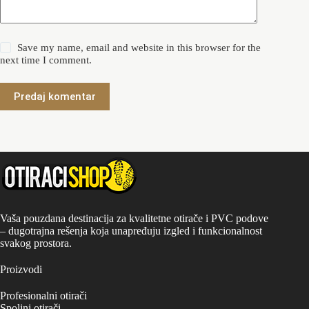
Save my name, email and website in this browser for the
next time I comment.
Predaj komentar
Vaša pouzdana destinacija za kvalitetne otirače i PVC podove
– dugotrajna rešenja koja unapređuju izgled i funkcionalnost
svakog prostora.
Proizvodi
Profesionalni otirači
Spoljni otirači