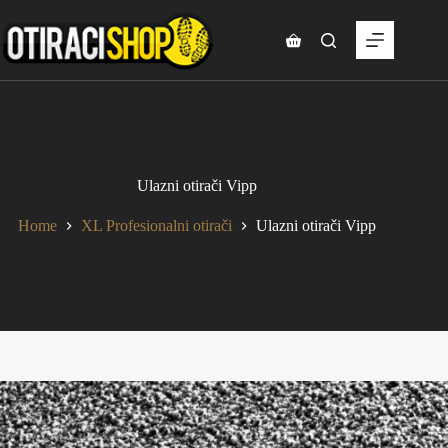
Skip
to
content
Shopping
cart
Ulazni otirači Vipp
Home
XL Profesionalni otirači
Ulazni otirači Vipp