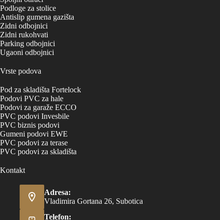
Podloge za stolice
Antislip gumena gazišta
Zidni odbojnici
Zidni rukohvati
Parking odbojnici
Ugaoni odbojnici
Vrste podova
Pod za skladišta Fortelock
Podovi PVC za hale
Podovi za garaže ECCO
PVC podovi Invesbile
PVC biznis podovi
Gumeni podovi EWE
PVC podovi za terase
PVC podovi za skladišta
Kontakt
Adresa:
Vladimira Gortana 26, Subotica
Telefon: