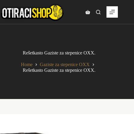
Skip
to
content
Shopping
cart
Rešetkasto Gaziste za stepenice OXX.
Home
Gaziste za stepenice OXX
Rešetkasto Gaziste za stepenice OXX.