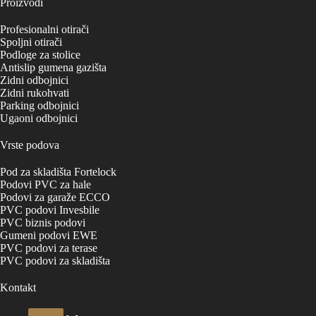
Proizvodi
Profesionalni otirači
Spoljni otirači
Podloge za stolice
Antislip gumena gazišta
Zidni odbojnici
Zidni rukohvati
Parking odbojnici
Ugaoni odbojnici
Vrste podova
Pod za skladišta Fortelock
Podovi PVC za hale
Podovi za garaže ECCO
PVC podovi Invesbile
PVC biznis podovi
Gumeni podovi EWE
PVC podovi za terase
PVC podovi za skladišta
Kontakt