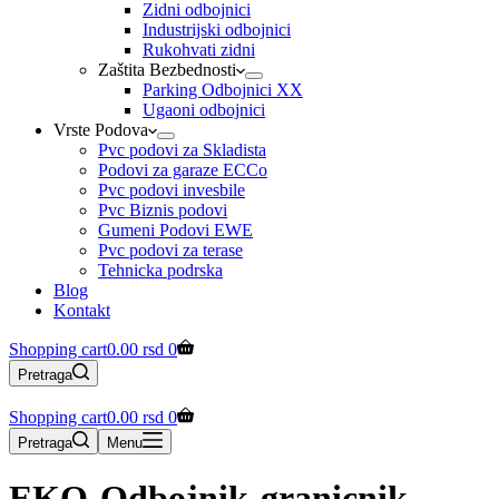
Zidni odbojnici
Industrijski odbojnici
Rukohvati zidni
Zaštita Bezbednosti
Parking Odbojnici XX
Ugaoni odbojnici
Vrste Podova
Pvc podovi za Skladista
Podovi za garaze ECCo
Pvc podovi invesbile
Pvc Biznis podovi
Gumeni Podovi EWE
Pvc podovi za terase
Tehnicka podrska
Blog
Kontakt
Shopping cart
0.00
rsd
0
Pretraga
Shopping cart
0.00
rsd
0
Pretraga
Menu
EKO-Odbojnik-granicnik-