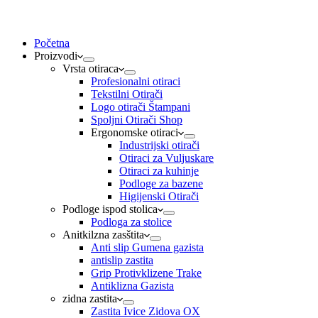
Početna
Proizvodi
Vrsta otiraca
Profesionalni otiraci
Tekstilni Otirači
Logo otirači Štampani
Spoljni Otirači Shop
Ergonomske otiraci
Industrijski otirači
Otiraci za Vuljuskare
Otiraci za kuhinje
Podloge za bazene
Higijenski Otirači
Podloge ispod stolica
Podloga za stolice
Anitkilzna zasštita
Anti slip Gumena gazista
antislip zastita
Grip Protivklizene Trake
Antiklizna Gazista
zidna zastita
Zastita Ivice Zidova OX