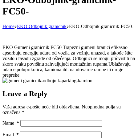
FC50-
Home
EKO Odbojnik granicnik
EKO-Odbojnik-granicnik-FC50-
EKO Gumeni granicnik FC50 Trapezni gumeni branici efikasno
apsorbuju energiju udara od vozila za vožnju unazad, a takođe štite
vozilo i fasadu zgrade od oštećenja. Odbojnici se mogu pričvrstiti na
skoro svaku površinu zahvaljujući montažnim rupama.Ublažavaju
udarce poluprikolica, kamiona itd. na utovarne rampe ili druge
prepreke
Leave a Reply
Vaša adresa e-pošte neće biti objavljena.
Neophodna polja su
označena
*
Name
*
Email
*