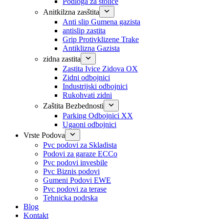
Podloga za stolice
Anitkilzna zasštita
Anti slip Gumena gazista
antislip zastita
Grip Protivklizene Trake
Antiklizna Gazista
zidna zastita
Zastita Ivice Zidova OX
Zidni odbojnici
Industrijski odbojnici
Rukohvati zidni
Zaštita Bezbednosti
Parking Odbojnici XX
Ugaoni odbojnici
Vrste Podova
Pvc podovi za Skladista
Podovi za garaze ECCo
Pvc podovi invesbile
Pvc Biznis podovi
Gumeni Podovi EWE
Pvc podovi za terase
Tehnicka podrska
Blog
Kontakt