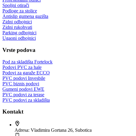
Spoljni otirači
Podloge za stolice
Antislip gumena gazišta
Zidni odbojnici
Zidni rukohvati
Parking odbojnici
Ugaoni odbojnici
Vrste podova
Pod za skladišta Fortelock
Podovi PVC za hale
Podovi za garaže ECCO
PVC podovi Invesbile
PVC biznis podovi
Gumeni podovi EWE
PVC podovi za terase
PVC podovi za skladišta
Kontakt
Adresa:
Vladimira Gortana 26, Subotica