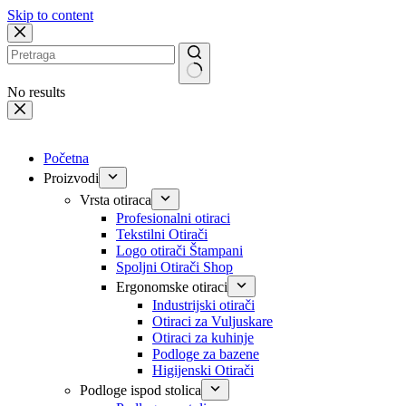
Skip to content
No results
Početna
Proizvodi
Vrsta otiraca
Profesionalni otiraci
Tekstilni Otirači
Logo otirači Štampani
Spoljni Otirači Shop
Ergonomske otiraci
Industrijski otirači
Otiraci za Vuljuskare
Otiraci za kuhinje
Podloge za bazene
Higijenski Otirači
Podloge ispod stolica