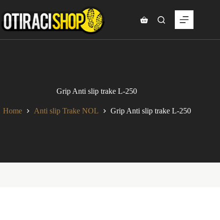
Skip
to
content
Shopping
cart
Grip Anti slip trake L-250
Home
Anti slip Trake NOL
Grip Anti slip trake L-250