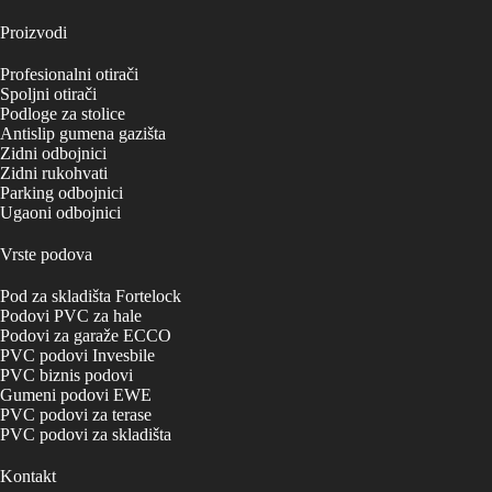
Proizvodi
Profesionalni otirači
Spoljni otirači
Podloge za stolice
Antislip gumena gazišta
Zidni odbojnici
Zidni rukohvati
Parking odbojnici
Ugaoni odbojnici
Vrste podova
Pod za skladišta Fortelock
Podovi PVC za hale
Podovi za garaže ECCO
PVC podovi Invesbile
PVC biznis podovi
Gumeni podovi EWE
PVC podovi za terase
PVC podovi za skladišta
Kontakt