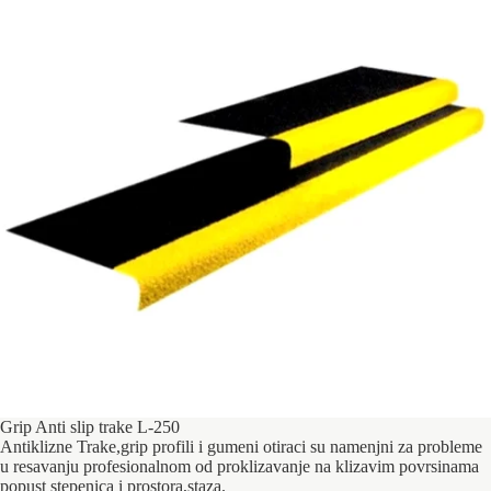
Grip Anti slip trake L-250
Antiklizne Trake,grip profili i gumeni otiraci su namenjni za probleme
u resavanju profesionalnom od proklizavanje na klizavim povrsinama
popust stepenica i prostora,staza.