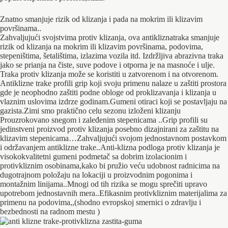
Znatno smanjuje rizik od klizanja i pada na mokrim ili klizavim
površinama..
Zahvaljujući svojstvima protiv klizanja, ova antikliznatraka smanjuje
rizik od klizanja na mokrim ili klizavim površinama, podovima,
stepeništima, šetalištima, izlazima vozila itd. Izdržljiva abrazivna traka
jako se prianja na čiste, suve podove i otporna je na masnoće i ulje.
Traka protiv klizanja može se koristiti u zatvorenom i na otvorenom.
Antiklizne trake profili grip koji svoju primenu nalaze u zaštiti prostora
gde je neophodno zaštiti podne obloge od proklizavanja i klizanja u
vlaznim uslovima izdrze godinam.Gumeni otiraci koji se postavljaju na
gazista.Zimi smo praktično celu sezonu izloženi klizanju
Prouzrokovano snegom i zaleđenim stepenicama ..Grip profili su
jedinstveni proizvod protiv klizanja posebno dizajnirani za zaštitu na
klizavim stepenicama…Zahvaljujući svojom jednostavnom postavkom
i održavanjem antiklizne trake..Anti-klizna podloga protiv klizanja je
visokokvalitetni gumeni podmetač sa dobrim izolacionim i
protivkliznim osobinama,kako bi pružio veću udobnost radnicima na
dugotrajnom položaju na lokaciji u proizvodnim pogonima i
montažnim linijama..Mnogi od tih rizika se mogu sprečiti upravo
upotrebom jednostavnih mera..Efikasnim protivkliznim materijalima za
primenu na podovima,,(shodno evropskoj smernici o zdravlju i
bezbednosti na radnom mestu )