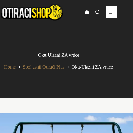
Skip
to
content
Shopping
cart
Oktt-Ulazni ZA vrtice
Home
Spoljasnji Otirači Plus
Oktt-Ulazni ZA vrtice