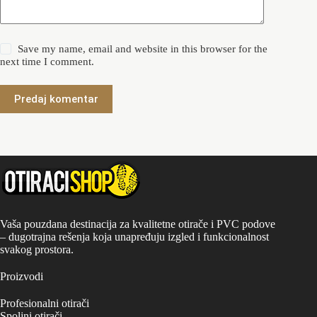
Save my name, email and website in this browser for the
next time I comment.
Predaj komentar
Vaša pouzdana destinacija za kvalitetne otirače i PVC podove
– dugotrajna rešenja koja unapređuju izgled i funkcionalnost
svakog prostora.
Proizvodi
Profesionalni otirači
Spoljni otirači