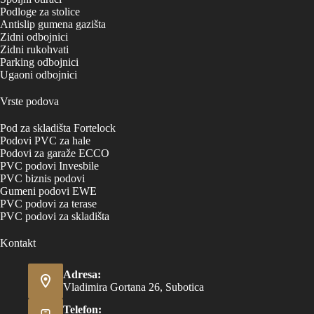
Podloge za stolice
Antislip gumena gazišta
Zidni odbojnici
Zidni rukohvati
Parking odbojnici
Ugaoni odbojnici
Vrste podova
Pod za skladišta Fortelock
Podovi PVC za hale
Podovi za garaže ECCO
PVC podovi Invesbile
PVC biznis podovi
Gumeni podovi EWE
PVC podovi za terase
PVC podovi za skladišta
Kontakt
Adresa:
Vladimira Gortana 26, Subotica
Telefon: