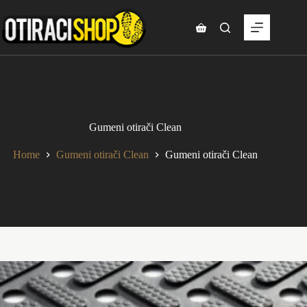
Skip
to
content
Shopping
cart
Gumeni otirači Clean
Home
Gumeni otirači Clean
Gumeni otirači Clean