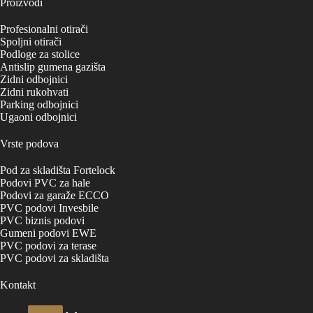
Proizvodi
Profesionalni otirači
Spoljni otirači
Podloge za stolice
Antislip gumena gazišta
Zidni odbojnici
Zidni rukohvati
Parking odbojnici
Ugaoni odbojnici
Vrste podova
Pod za skladišta Fortelock
Podovi PVC za hale
Podovi za garaže ECCO
PVC podovi Invesbile
PVC biznis podovi
Gumeni podovi EWE
PVC podovi za terase
PVC podovi za skladišta
Kontakt