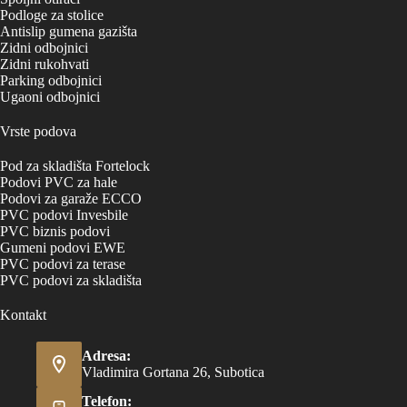
Podloge za stolice
Antislip gumena gazišta
Zidni odbojnici
Zidni rukohvati
Parking odbojnici
Ugaoni odbojnici
Vrste podova
Pod za skladišta Fortelock
Podovi PVC za hale
Podovi za garaže ECCO
PVC podovi Invesbile
PVC biznis podovi
Gumeni podovi EWE
PVC podovi za terase
PVC podovi za skladišta
Kontakt
Adresa:
Vladimira Gortana 26, Subotica
Telefon: