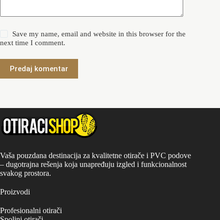
Save my name, email and website in this browser for the
next time I comment.
Predaj komentar
Vaša pouzdana destinacija za kvalitetne otirače i PVC podove
– dugotrajna rešenja koja unapređuju izgled i funkcionalnost
svakog prostora.
Proizvodi
Profesionalni otirači
Spoljni otirači