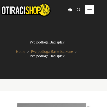
Skip
to
content
Shopping
cart
Pvc podloga Bad splav
Home
Pvc podloga Baste-Balkone
Pvc podloga Bad splav