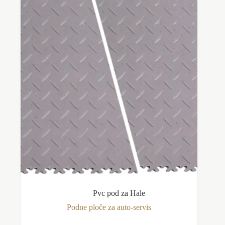
mogu
biti
izabrane
na
stranici
proizvoda.
Pvc pod za Hale
Podne ploče za auto-servis
Ovaj