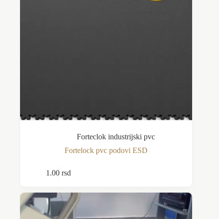
Forteclok industrijski pvc
Fortelock pvc podovi ESD
Ovaj
1.00
rsd
Odaberite opcije
proizvod
ima
više
varijanti.
Opcije
mogu