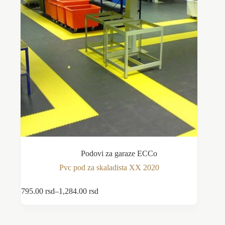
stranici
proizvoda.
Podovi za garaze ECCo
Pvc pod za skaladista XX 2020
Ovaj
795.00
rsd
–
1,284.00
rsd
Odaberite opcije
proizvod
Raspon
ima
cena:
više
od
varijanti.
795.00 rsd