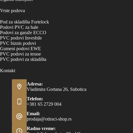
Vrste podova
Pod za skladišta Fortelock
Podovi PVC za hale
Podovi za garaže ECCO
PVC podovi Invesbile
PVC biznis podovi
Gumeni podovi EWE
PVC podovi za terase
PVC podovi za skladišta
Kontakt
Adresa:
Vladimira Gortana 26, Subotica
Telefon:
+381 65 2729 004
Email:
prodaja@otiraci-shop.rs
Radno vreme: