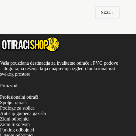
Opcije
do
mogu
1,284.00 rsd
NEXT
biti
izabrane
na
stranici
proizvoda.
Vaša pouzdana destinacija za kvalitetne otirače i PVC podove
– dugotrajna rešenja koja unapređuju izgled i funkcionalnost
svakog prostora.
Proizvodi
Profesionalni otirači
Spoljni otirači
Podloge za stolice
Antislip gumena gazišta
Zidni odbojnici
Zidni rukohvati
Parking odbojnici
Ugaoni odbojnici