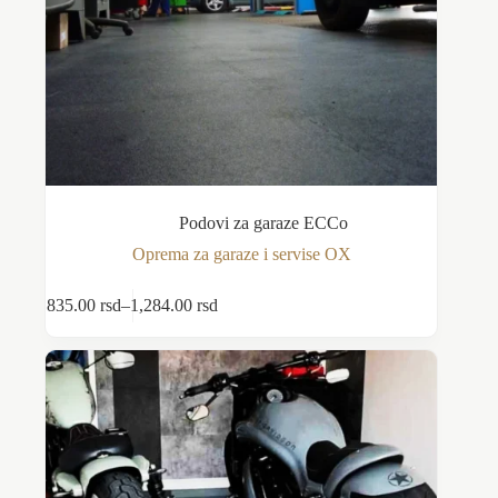
Podovi za garaze ECCo
Oprema za garaze i servise OX
Ovaj
835.00
rsd
–
1,284.00
rsd
Odaberite opcije
proizvod
Raspon
ima
cena:
više
od
varijanti.
835.00 rsd
Opcije
do
mogu
1,284.00 rsd
biti
izabrane
na
stranici