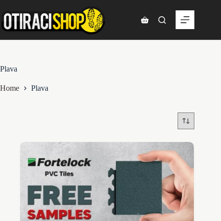
Skip
to
content
Shopping
cart
Plava
Home
Plava