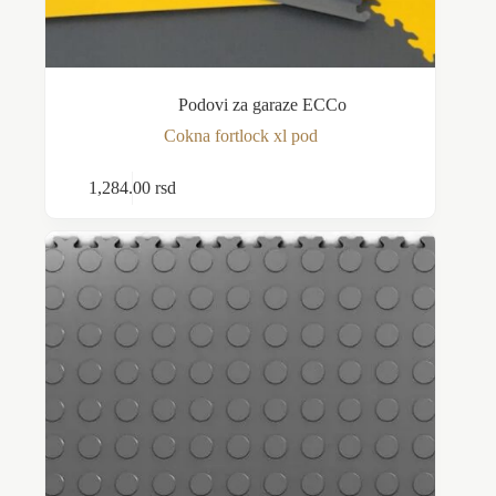
Podovi za garaze ECCo
Cokna fortlock xl pod
Ovaj
1,284.00
rsd
Odaberite opcije
proizvod
ima
više
varijanti.
Opcije
mogu
biti
izabrane
na
stranici
proizvoda.