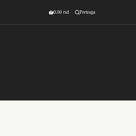
0.00
rsd
Pretraga
Shopping
cart