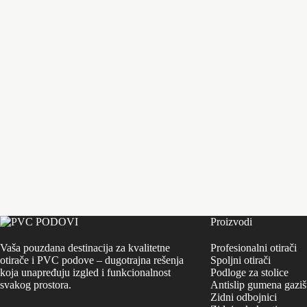
Proizvodi
Vaša pouzdana destinacija za kvalitetne
Profesionalni otirači
otirače i PVC podove – dugotrajna rešenja
Spoljni otirači
koja unapređuju izgled i funkcionalnost
Podloge za stolice
svakog prostora.
Antislip gumena gaziš
Zidni odbojnici