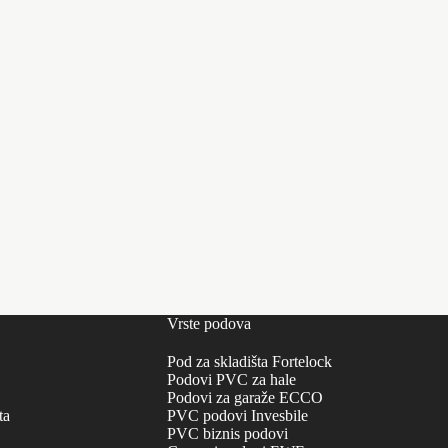
Vrste podova
Pod za skladišta Fortelock
Podovi PVC za hale
Podovi za garaže ECCO
ta
PVC podovi Invesbile
PVC biznis podovi