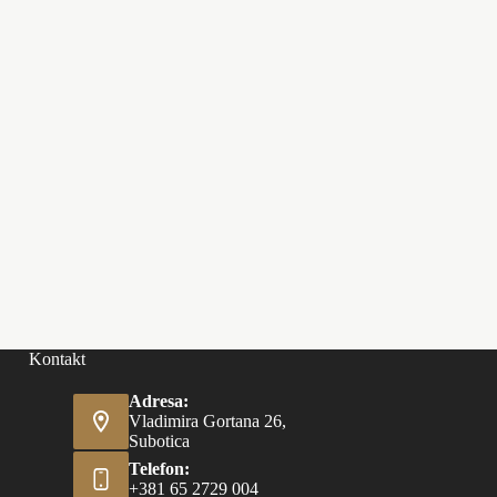
Kontakt
Adresa:
Vladimira Gortana 26,
Subotica
Telefon:
+381 65 2729 004