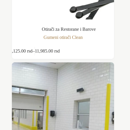
Otirači za Restorane i Barove
Gumeni otirači Clean
Ovaj
6,125.00
rsd
–
11,985.00
rsd
Odaberite opcije
proizvod
Raspon
ima
cena:
više
od
varijanti.
6,125.00 rsd
Opcije
do
mogu
11,985.00 rsd
biti
izabrane
na
stranici
proizvoda.