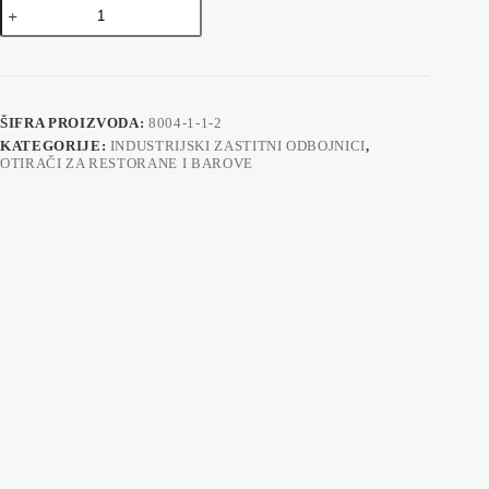
Higijenski
odbojnik
AlT
100
količina
ŠIFRA PROIZVODA:
8004-1-1-2
KATEGORIJE:
INDUSTRIJSKI ZASTITNI ODBOJNICI
,
OTIRAČI ZA RESTORANE I BAROVE
Opis
Dodatne informacije
Higijenski odbojnik ALT 100 – profesionalna zaštitna lajsna za
industrijske objekte.
Higijenska lajsna ALT 100 za zaštitu zidova, panela i stubova