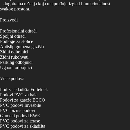
proizvoda.
– dugotrajna rešenja koja unapređuju izgled i funkcionalnost
svakog prostora.
Proizvodi
Profesionalni otirači
Spoljni otirači
Podloge za stolice
Antislip gumena gazišta
Zidni odbojnici
Zidni rukohvati
Parking odbojnici
Ugaoni odbojnici
Vrste podova
Pod za skladišta Fortelock
Podovi PVC za hale
Podovi za garaže ECCO
PVC podovi Invesbile
PVC biznis podovi
Gumeni podovi EWE
PVC podovi za terase
PVC podovi za skladišta