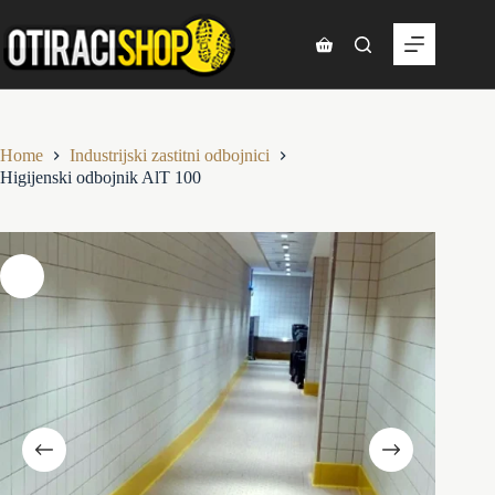
Skip
to
content
Shopping
cart
Home
Industrijski zastitni odbojnici
Higijenski odbojnik AlT 100