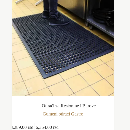
Otirači za Restorane i Barove
Gumeni otiraci Gastro
Ovaj
3,289.00
rsd
–
6,354.00
rsd
Odaberite opcije
proizvod
Raspon