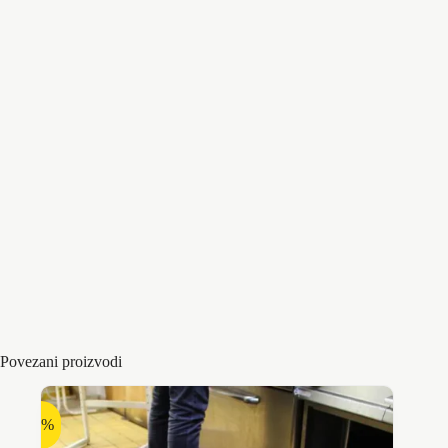
Materijal :
Guma cista
Boja :
Crno zuti // ireflektujuca traka
Debljina :
10 mm
Sirina proizvoda :
10mm
Dužina proizvoda :
100x10x1000 mm
Povezani proizvodi
-9%