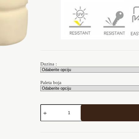
Duzina :
Paleta boja
Aluminijski
Rukohvat
TG-
52
količina