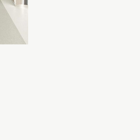
Opis
Dodatne informacije
ni Odbojnik. Olakšava kretanje i apsorbuje uticaj kao sto su stolice, šet
linikama, školama, bolnicama, javnim ustanovama gde je važno osigurati