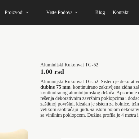
Proizvodi
Vrste Podova
Blog
Kontakt
Aluminijski Rukohvat TG-52
1.00
rsd
Aluminijski Rukohvat TG-52 Sistem je dekorativn
dubine 75 mm
, kontinuirano zakrivljena zidna zaš
kontinuiranog aluminijumskog držača. Apsorbuje u
rešenja dekorativnim završnim poklopcima i dodaci
zaštitnoj površini, idealan je sistem za bolnice, tr
velikom saobraćaju ljudi.Sa istom bojom dekorati
sa vinilnim poklopcem. Dužina profila je 4 metra i 