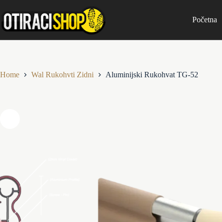
Skip
to
Početna
content
Home
Wal Rukohvti Zidni
Aluminijski Rukohvat TG-52