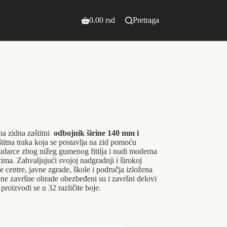
0.00
rsd
Pretraga
Shopping
cart
a zidna zaštitni
odbojnik širine 140 mm i
titna traka koja se postavlja na zid pomoću
darce zbog nižeg gumenog fitilja i nudi moderna
ma. Zahvaljujući svojoj nadgradnji i širokoj
žne centre, javne zgrade, škole i područja izložena
vne završne obrade obezbeđeni su i završni delovi
proizvodi se u 32 različite boje.