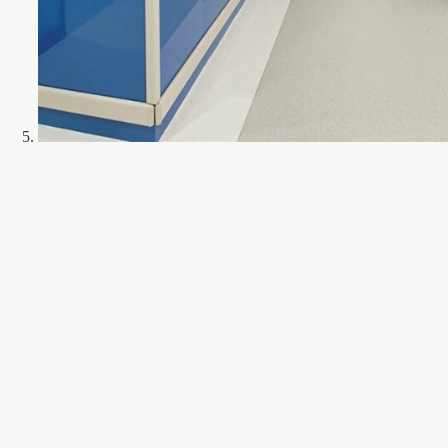
Aluminijski Rukohvat TG-52
Aluminijski Rukohvat TG-52 tip rukohvata, koji takođe deluje kao zid
držač.
Ova vrsta zaštite na zidu se takođe koristi u: ambulantnim k