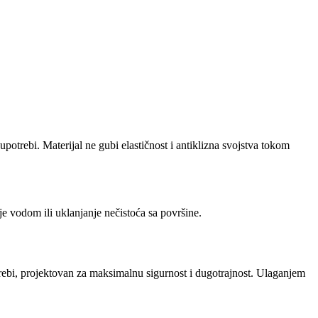
upotrebi. Materijal ne gubi elastičnost i antiklizna svojstva tokom
 vodom ili uklanjanje nečistoća sa površine.
rebi, projektovan za maksimalnu sigurnost i dugotrajnost. Ulaganjem