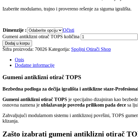
Izaberite modularno, trajno i provereno rešenje za sigurna igrališta.
Dimenzije :
Očisti
Gumeni antiklizni otirač TOPS količina
Dodaj u korpu
Šifra proizvoda:
70026
Kategorija:
Spoljni Otirači Shop
Opis
Dodatne informacije
Gumeni antiklizni otirač TOPS
Bezbedna podloga za dečija igrališta i antiklizne staze-
Profesiona
Gumeni antiklizni otirač TOPS
je specijalno dizajniran kao bezbedn
osnovna namena je
ublažavanje povreda prilikom pada dece
sa lju
Zahvaljujući modularnom sistemu i antikliznoj površini, TOPS gumeni 
klizanja.
Zašto izabrati gumeni antiklizni otirač T