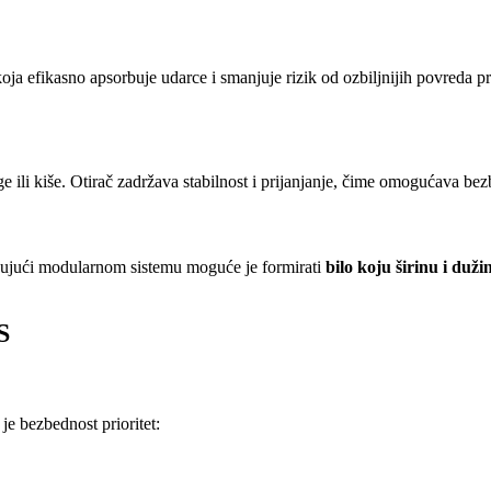
a efikasno apsorbuje udarce i smanjuje rizik od ozbiljnijih povreda pri 
e ili kiše. Otirač zadržava stabilnost i prijanjanje, čime omogućava bez
ljujući modularnom sistemu moguće je formirati
bilo koju širinu i duži
S
je bezbednost prioritet: