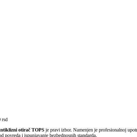
 rsd
ntiklizni otirač TOPS
je pravi izbor. Namenjen je profesionalnoj upot
od povreda i ispunjavanje bezbednosnih standarda.