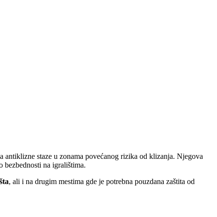
 za antiklizne staze u zonama povećanog rizika od klizanja. Njegova
 bezbednosti na igralištima.
šta
, ali i na drugim mestima gde je potrebna pouzdana zaštita od