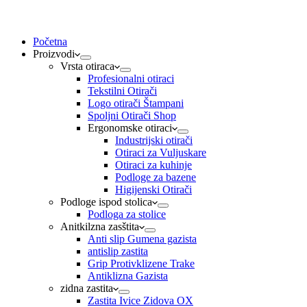
Početna
Proizvodi
Vrsta otiraca
Profesionalni otiraci
Tekstilni Otirači
Logo otirači Štampani
Spoljni Otirači Shop
Ergonomske otiraci
Industrijski otirači
Otiraci za Vuljuskare
Otiraci za kuhinje
Podloge za bazene
Higijenski Otirači
Podloge ispod stolica
Podloga za stolice
Anitkilzna zasštita
Anti slip Gumena gazista
antislip zastita
Grip Protivklizene Trake
Antiklizna Gazista
zidna zastita
Zastita Ivice Zidova OX