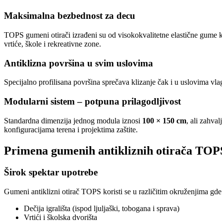
Maksimalna bezbednost za decu
TOPS gumeni otirači izrađeni su od visokokvalitetne elastične gume koj
vrtiće, škole i rekreativne zone.
Antiklizna površina u svim uslovima
Specijalno profilisana površina sprečava klizanje čak i u uslovima vlag
Modularni sistem – potpuna prilagodljivost
Standardna dimenzija jednog modula iznosi
100 × 150 cm
, ali zahva
konfiguracijama terena i projektima zaštite.
Primena gumenih antikliznih otirača TOP
Širok spektar upotrebe
Gumeni antiklizni otirač TOPS koristi se u različitim okruženjima gde 
Dečija igrališta (ispod ljuljaški, tobogana i sprava)
Vrtići i školska dvorišta