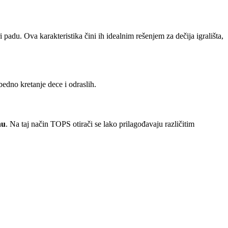
padu. Ova karakteristika čini ih idealnim rešenjem za dečija igrališta,
bedno kretanje dece i odraslih.
nu
. Na taj način TOPS otirači se lako prilagođavaju različitim