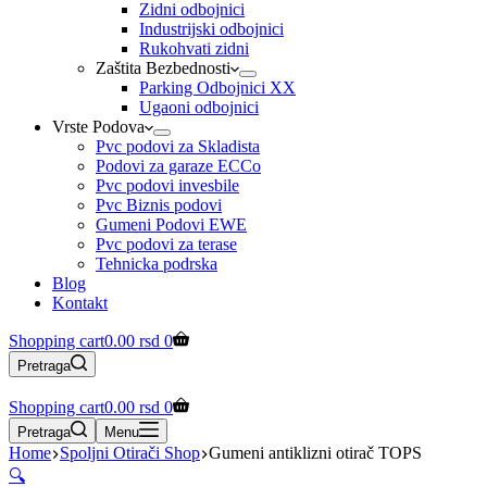
Zidni odbojnici
Industrijski odbojnici
Rukohvati zidni
Zaštita Bezbednosti
Parking Odbojnici XX
Ugaoni odbojnici
Vrste Podova
Pvc podovi za Skladista
Podovi za garaze ECCo
Pvc podovi invesbile
Pvc Biznis podovi
Gumeni Podovi EWE
Pvc podovi za terase
Tehnicka podrska
Blog
Kontakt
Shopping cart
0.00
rsd
0
Pretraga
Shopping cart
0.00
rsd
0
Pretraga
Menu
Home
Spoljni Otirači Shop
Gumeni antiklizni otirač TOPS
🔍