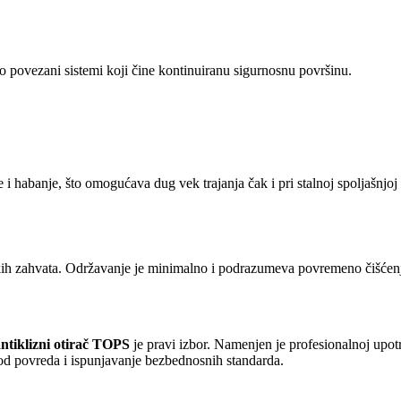
ao povezani sistemi koji čine kontinuiranu sigurnosnu površinu.
 i habanje, što omogućava dug vek trajanja čak i pri stalnoj spoljašnjoj 
ih zahvata. Održavanje je minimalno i podrazumeva povremeno čišćenje
ntiklizni otirač TOPS
je pravi izbor. Namenjen je profesionalnoj upot
od povreda i ispunjavanje bezbednosnih standarda.