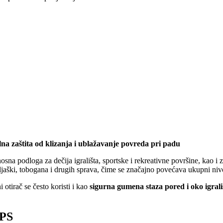
lna zaštita od klizanja i ublažavanje povreda pri padu
osna podloga za dečija igrališta, sportske i rekreativne površine, kao i
ljaški, tobogana i drugih sprava, čime se značajno povećava ukupni nivo
otirač se često koristi i kao
sigurna gumena staza pored i oko igrali
OPS