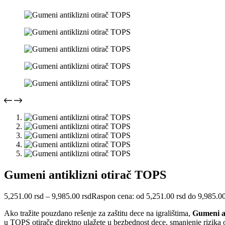
Gumeni antiklizni otirač TOPS
5,251.00
rsd
–
9,985.00
rsd
Raspon cena: od 5,251.00 rsd do 9,985.00
Ako tražite pouzdano rešenje za zaštitu dece na igralištima,
Gumeni a
u TOPS otirače direktno ulažete u bezbednost dece, smanjenje rizika 