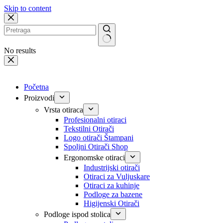
Skip to content
No results
Početna
Proizvodi
Vrsta otiraca
Profesionalni otiraci
Tekstilni Otirači
Logo otirači Štampani
Spoljni Otirači Shop
Ergonomske otiraci
Industrijski otirači
Otiraci za Vuljuskare
Otiraci za kuhinje
Podloge za bazene
Higijenski Otirači
Podloge ispod stolica