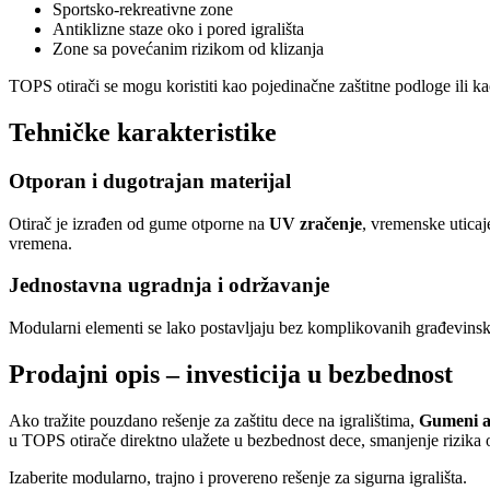
Sportsko-rekreativne zone
Antiklizne staze oko i pored igrališta
Zone sa povećanim rizikom od klizanja
TOPS otirači se mogu koristiti kao pojedinačne zaštitne podloge ili k
Tehničke karakteristike
Otporan i dugotrajan materijal
Otirač je izrađen od gume otporne na
UV zračenje
, vremenske uticaje
vremena.
Jednostavna ugradnja i održavanje
Modularni elementi se lako postavljaju bez komplikovanih građevinsk
Prodajni opis – investicija u bezbednost
Ako tražite pouzdano rešenje za zaštitu dece na igralištima,
Gumeni a
u TOPS otirače direktno ulažete u bezbednost dece, smanjenje rizika 
Izaberite modularno, trajno i provereno rešenje za sigurna igrališta.