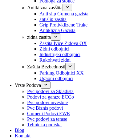
Podloga za stolice
Anitkilzna zasštita
Anti slip Gumena gazista
antislip zastita
Grip Protivklizene Trake
Antiklizna Gazista
zidna zastita
Zastita Ivice Zidova OX
Zidni odbojnici
Industrijski odbojnici
Rukohvati zidni
Zaštita Bezbednosti
Parking Odbojnici XX
Ugaoni odbojnici
Vrste Podova
Pvc podovi za Skladista
Podovi za garaze ECCo
Pvc podovi invesbile
Pvc Biznis podovi
Gumeni Podovi EWE
Pvc podovi za terase
Tehnicka podrska
Blog
Kontakt