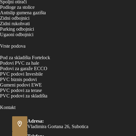
Spoljni otirači
Podloge za stolice
Antislip gumena gazišta
Zidni odbojnici
Zidni rukohvati
Parking odbojnici
Ugaoni odbojnici
Vrste podova
Pod za skladišta Fortelock
Podovi PVC za hale
Podovi za garaže ECCO
PVC podovi Invesbile
PVC biznis podovi
Gumeni podovi EWE
PVC podovi za terase
PVC podovi za skladišta
Kontakt
Adresa:
Vladimira Gortana 26, Subotica