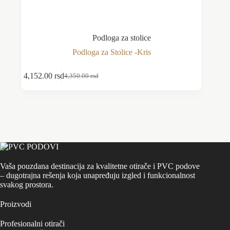
Podloga za stolice
Podloga za Stolice -Kris
Ovaj
4,152.00
rsd
Odaberite opcije
4,350.00
rsd
proizvod
Originalna
Trenutna
ima
cena
cena
više
je
je:
varijanti.
bila:
4,152.00 rsd.
Opcije
4,350.00 rsd.
mogu
biti
izabrane
na
stranici
Vaša pouzdana destinacija za kvalitetne otirače i PVC podove
proizvoda.
– dugotrajna rešenja koja unapređuju izgled i funkcionalnost
svakog prostora.
Proizvodi
Profesionalni otirači