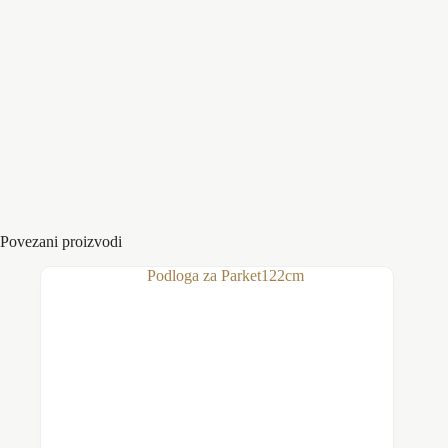
Pranje je estetski i bezbedan deo opreme kancelarijski,
laboratorijske,
Boje
Transparetna
Dimenzije :
92x122cm, 132×152 cm
Debljina proizvoda :
2,9mm
Povezani proizvodi