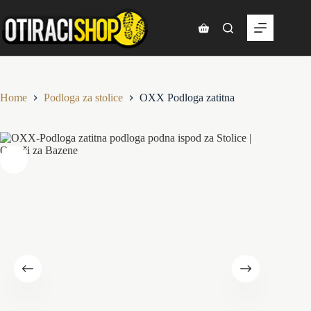
Skip
to
content
Shopping
cart
Home
Podloga za stolice
OXX Podloga zatitna