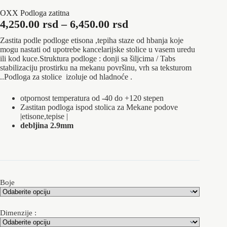
OXX Podloga zatitna
Raspon
4,250.00
rsd
–
6,450.00
rsd
cena:
Zastita podle podloge etisona ,tepiha staze od hbanja koje
od
mogu nastati od upotrebe kancelarijske stolice u vasem uredu
ili kod kuce.Struktura podloge : donji sa šiljcima / Tabs
4,250.00 rsd
stabilizaciju prostirku na mekanu površinu, vrh sa teksturom
do
..Podloga za stolice izoluje od hladnoće .
6,450.00 rsd
otpornost temperatura od -40 do +120 stepen
Zastitan podloga ispod stolica za Mekane podove
|etisone,tepise |
debljina 2.9mm
Boje
Dimenzije :