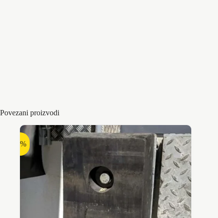
Montaza gumenog odbojnika : se montira
tiplovanjem na zidnu oblogu i sadrži dve
Montaza:
reflektujuće gumene trake koje mogu da
posluže kao orjentacija prilikom parkiranja
vozila
Paleta boja
Boja siva 52, Crna Boja, Zuta boja
Povezani proizvodi
-6%