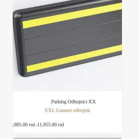
na
stranici
proizvoda.
Parking Odbojnici XX
XXL Gumeni odbojnik
Ovaj
3,985.00
rsd
–
11,955.00
rsd
Odaberite opcije
proizvod
Raspon
ima
cena:
više
od