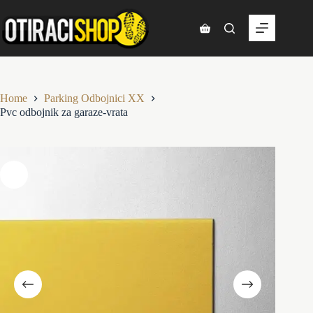
Skip
to
content
Shopping
cart
Home
Parking Odbojnici XX
Pvc odbojnik za garaze-vrata