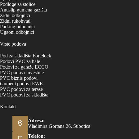
Podloge za stolice
Antislip gumena gazišta
Zidni odbojnici
Zidni rukohvati
Parking odbojnici
Ugaoni odbojnici
Vrste podova
Pod za skladišta Fortelock
Podovi PVC za hale
Podovi za garaže ECCO
PVC podovi Invesbile
PVC biznis podovi
Gumeni podovi EWE
PVC podovi za terase
PVC podovi za skladišta
Kontakt
Adresa:
Vladimira Gortana 26, Subotica
Telefon: