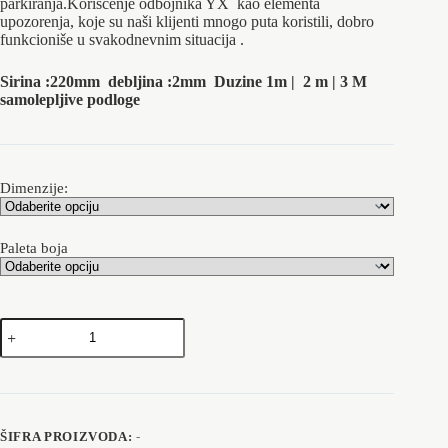
do
parkiranja.Korišćenje odbojnika YX kao elementa
upozorenja, koje su naši klijenti mnogo puta koristili, dobro
6,549.00 rsd
funkcioniše u svakodnevnim situacija .
Sirina :220mm debljina :2mm Duzine 1m | 2 m | 3 M
samolepljive podloge
Dimenzije:
Paleta boja
Pvc
odbojnik
za
garaze-
vrata
količina
ŠIFRA PROIZVODA:
-