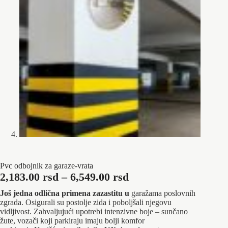
Pvc odbojnik za garaze-vrata
Raspon
2,183.00
rsd
–
6,549.00
rsd
cena:
Još jedna odlična primena zazastitu u
garažama poslovnih
od
zgrada. Osigurali su postolje zida i poboljšali njegovu
vidljivost. Zahvaljujući upotrebi intenzivne boje – sunčano
2,183.00 rsd
žute, vozači koji parkiraju imaju bolji komfor