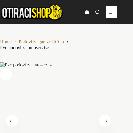
Skip
to
content
Shopping
cart
Home
Podovi za garaze ECCo
Pvc podovi za autoservise