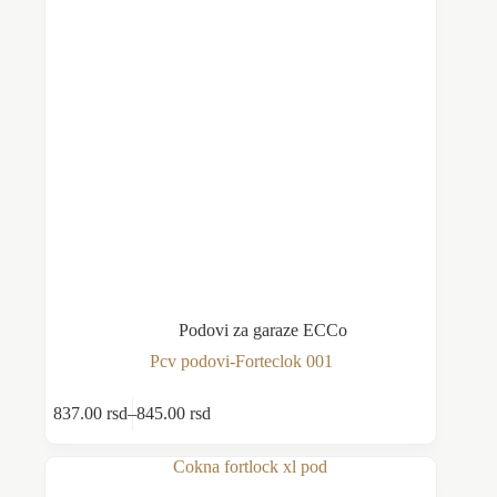
Podovi za garaze ECCo
Pcv podovi-Forteclok 001
Ovaj
837.00
rsd
–
845.00
rsd
Odaberite opcije
proizvod
Raspon
ima
cena:
više
od
varijanti.
837.00 rsd
Opcije