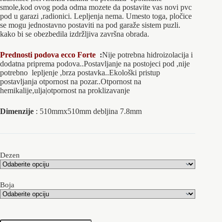
826.00 rsd
smole,kod ovog poda odma mozete da postavite vas novi pvc
do
pod u garazi ,radionici. Lepljenja nema. Umesto toga, pločice
se mogu jednostavno postaviti na pod garaže sistem puzli.
845.00 rsd
kako bi se obezbedila izdržljiva završna obrada.
Prednosti podova ecco Forte
:
Nije potrebna hidroizolacija i
dodatna priprema podova..Postavljanje na postojeci pod ,nije
potrebno lepljenje ,brza postavka..Ekološki pristup
postavljanja otpornost na pozar..Otpornost na
hemikalije,ulja|otpornost na proklizavanje
Dimenzije
: 510mmx510mm debljina 7.8mm
Dezen
Boja