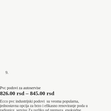
Pvc podovi za autoservise
Raspon
826.00
rsd
–
845.00
rsd
cena:
Ecco pvc industrijski podovi su veoma popularna,
od
jednostavna opcija za brzo i efikasno renoviranje poda u
radionice ,servisu.Za razliku od premaza epoksidne