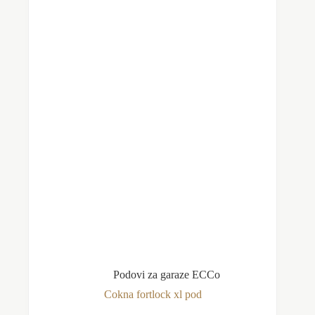
do
mogu
845.00 rsd
biti
izabrane
na
stranici
proizvoda.
Podovi za garaze ECCo
Cokna fortlock xl pod