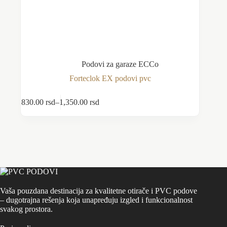
Podovi za garaze ECCo
Forteclok EX podovi pvc
Ovaj
830.00
rsd
–
1,350.00
rsd
Odaberite opcije
proizvod
Raspon
ima
cena:
više
od
varijanti.
830.00 rsd
Opcije
do
mogu
1,350.00 rsd
biti
izabrane
na
stranici
Vaša pouzdana destinacija za kvalitetne otirače i PVC podove
proizvoda.
– dugotrajna rešenja koja unapređuju izgled i funkcionalnost
svakog prostora.