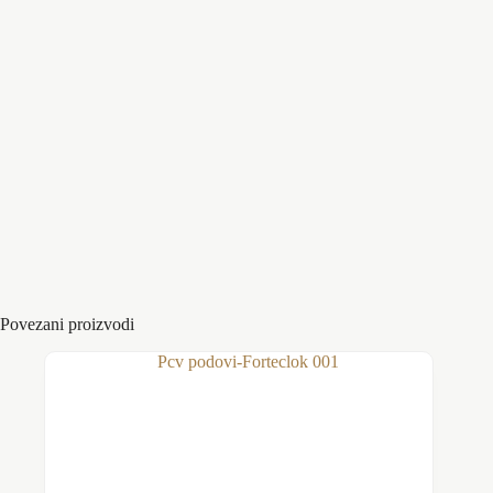
Dimenzije
510x510mm
:
Debljina :
7mm
Otpornost
Na proklizavanje,pozar,industrijske
:
hemikalije,ulja
Dezen
Dajmond, Kruzici, Zmijska koza
Boja
Ecco crna
,
Eco Grfitno siva
Povezani proizvodi