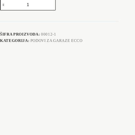
Pvc
podovi
za
autoservise
količina
ŠIFRA PROIZVODA:
00012-1
KATEGORIJA:
PODOVI ZA GARAZE ECCO
Opis
Dodatne informacije