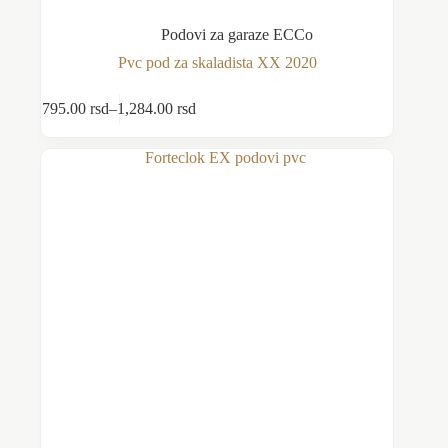
Podovi za garaze ECCo
Pvc pod za skaladista XX 2020
Ovaj
795.00
rsd
–
1,284.00
rsd
Odaberite opcije
proizvod
Raspon
ima
cena:
više
od
varijanti.
795.00 rsd
Opcije
do
mogu
1,284.00 rsd
biti
izabrane
na
stranici
proizvoda.