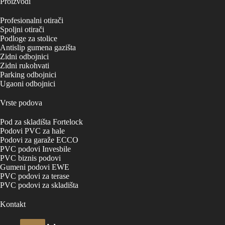
Proizvodi
Profesionalni otirači
Spoljni otirači
Podloge za stolice
Antislip gumena gazišta
Zidni odbojnici
Zidni rukohvati
Parking odbojnici
Ugaoni odbojnici
Vrste podova
Pod za skladišta Fortelock
Podovi PVC za hale
Podovi za garaže ECCO
PVC podovi Invesbile
PVC biznis podovi
Gumeni podovi EWE
PVC podovi za terase
PVC podovi za skladišta
Kontakt