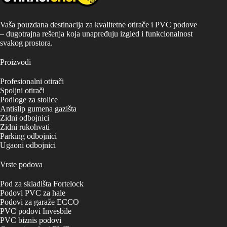
izabrane
na
stranici
Vaša pouzdana destinacija za kvalitetne otirače i PVC podove
proizvoda.
– dugotrajna rešenja koja unapređuju izgled i funkcionalnost
svakog prostora.
Proizvodi
Profesionalni otirači
Spoljni otirači
Podloge za stolice
Antislip gumena gazišta
Zidni odbojnici
Zidni rukohvati
Parking odbojnici
Ugaoni odbojnici
Vrste podova
Pod za skladišta Fortelock
Podovi PVC za hale
Podovi za garaže ECCO
PVC podovi Invesbile
PVC biznis podovi