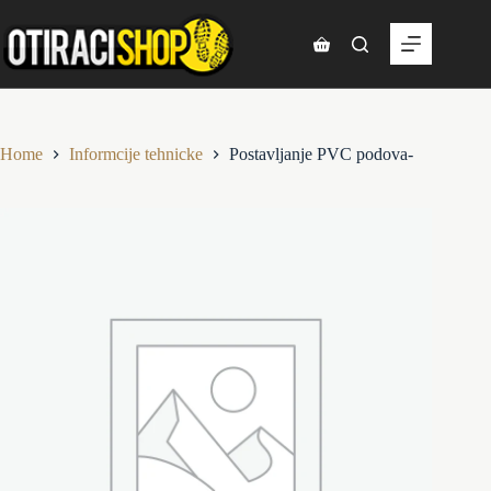
Skip
to
content
Shopping
cart
Home
Informcije tehnicke
Postavljanje PVC podova-