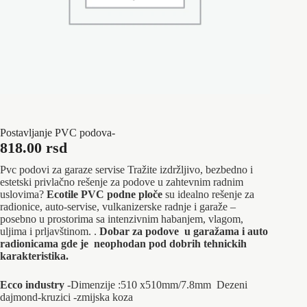
Postavljanje PVC podova-
818.00
rsd
Pvc podovi za garaze servise Tražite izdržljivo, bezbedno i
estetski privlačno rešenje za podove u zahtevnim radnim
uslovima?
Ecotile PVC podne ploče
su idealno rešenje za
radionice, auto-servise, vulkanizerske radnje i garaže –
posebno u prostorima sa intenzivnim habanjem, vlagom,
uljima i prljavštinom. .
Dobar za podove u garažama i auto
radionicama gde je neophodan pod dobrih tehnickih
karakteristika.
Ecco industry
-Dimenzije :510 x510mm/7.8mm Dezeni
dajmond-kruzici -zmijska koza