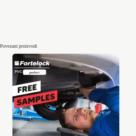
Boja;
Eco crna, eco siva, granitno siva
Dimenzije
510 x510mm/7.8mm
Povezani proizvodi