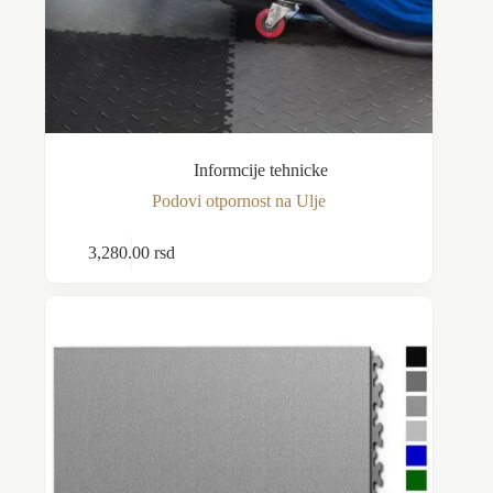
Informcije tehnicke
Podovi otpornost na Ulje
3,280.00
rsd
Dodaj u korpu