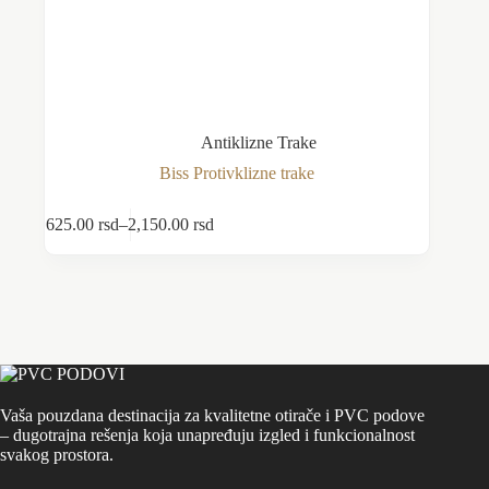
Antiklizne Trake
Biss Protivklizne trake
Ovaj
625.00
rsd
–
2,150.00
rsd
Odaberite opcije
proizvod
Raspon
ima
cena:
više
od
varijanti.
625.00 rsd
Opcije
do
mogu
2,150.00 rsd
biti
izabrane
na
stranici
Vaša pouzdana destinacija za kvalitetne otirače i PVC podove
proizvoda.
– dugotrajna rešenja koja unapređuju izgled i funkcionalnost
svakog prostora.