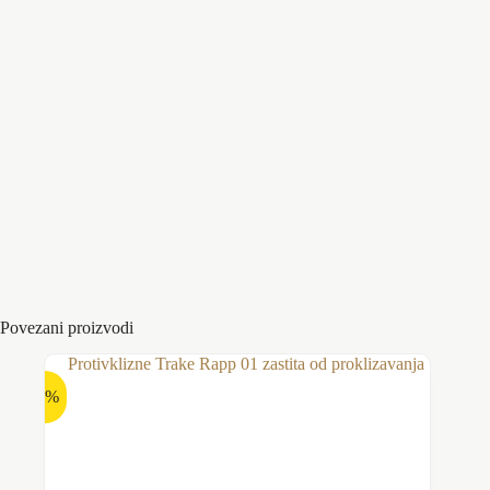
Minimalna temperatura površine (ne
ambijentalna) pri lepljenju od 10 ° C
očistiti površinu, odmastiti i osušiti (od toga
zavisi kvalitet lepka)
Montaza:
odlepite zaštitni papir, pritisnite traku na
pravilno pripremljenu površinu (npr. valjkom
za pritisak)
nakon ugradnje dobro operite ruke
Boje
Crna
,
Transparetna
Povezani proizvodi
-4%