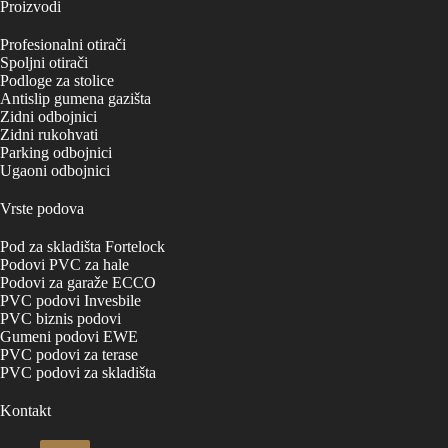
Proizvodi
Profesionalni otirači
Spoljni otirači
Podloge za stolice
Antislip gumena gazišta
Zidni odbojnici
Zidni rukohvati
Parking odbojnici
Ugaoni odbojnici
Vrste podova
Pod za skladišta Fortelock
Podovi PVC za hale
Podovi za garaže ECCO
PVC podovi Invesbile
PVC biznis podovi
Gumeni podovi EWE
PVC podovi za terase
PVC podovi za skladišta
Kontakt