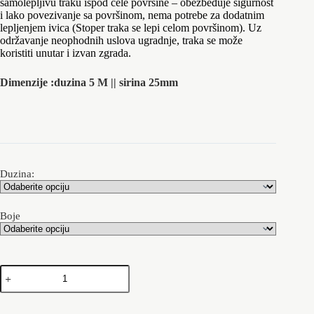
samolepljivu traku ispod cele površine – obezbeđuje sigurnost
659.00 rsd.
i lako povezivanje sa površinom, nema potrebe za dodatnim
lepljenjem ivica (Stoper traka se lepi celom površinom). Uz
održavanje neophodnih uslova ugradnje, traka se može
koristiti unutar i izvan zgrada.
Dimenzije :duzina 5 M || sirina 25mm
Duzina:
Boje
Anti
Slip
Trake
Stoper