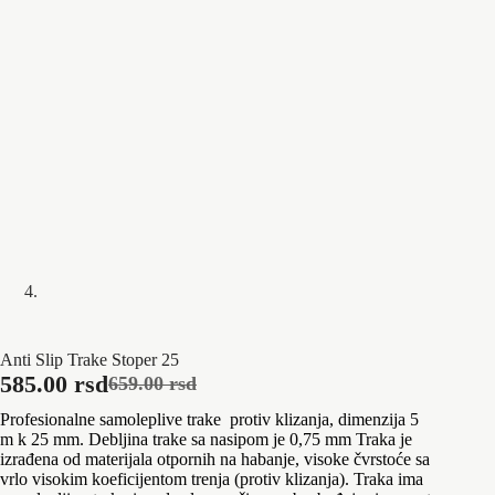
Anti Slip Trake Stoper 25
585.00
rsd
659.00
rsd
Originalna
Trenutna
Profesionalne samoleplive trake protiv klizanja, dimenzija 5
cena
cena
m k 25 mm. Debljina trake sa nasipom je 0,75 mm Traka je
je
je:
izrađena od materijala otpornih na habanje, visoke čvrstoće sa
bila:
585.00 rsd.
vrlo visokim koeficijentom trenja (protiv klizanja). Traka ima