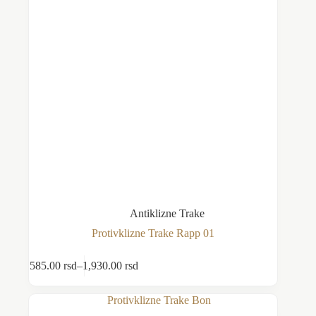
Antiklizne Trake
Protivklizne Trake Rapp 01
Ovaj
585.00
rsd
–
1,930.00
rsd
Odaberite opcije
proizvod
Raspon
ima
cena:
više
od
varijanti.
585.00 rsd