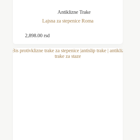
Antiklizne Trake
Lajsna za stepenice Roma
Ovaj
2,898.00
rsd
Odaberite opcije
proizvod
ima
više
varijanti.
Opcije
mogu
biti
izabrane
na
stranici
proizvoda.