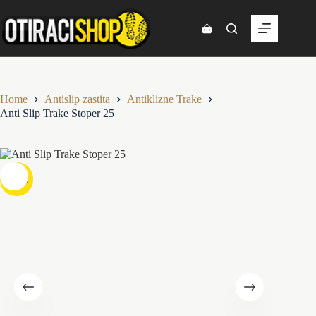
Skip
to
content
Shopping
cart
Home
Antislip zastita
Antiklizne Trake
Anti Slip Trake Stoper 25
-11%