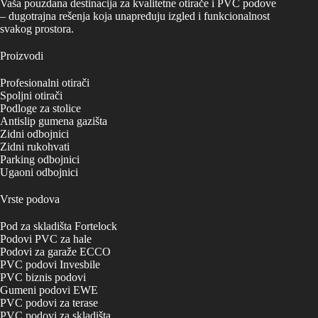
Vaša pouzdana destinacija za kvalitetne otirače i PVC podove
proizvoda.
– dugotrajna rešenja koja unapređuju izgled i funkcionalnost
svakog prostora.
Proizvodi
Profesionalni otirači
Spoljni otirači
Podloge za stolice
Antislip gumena gazišta
Zidni odbojnici
Zidni rukohvati
Parking odbojnici
Ugaoni odbojnici
Vrste podova
Pod za skladišta Fortelock
Podovi PVC za hale
Podovi za garaže ECCO
PVC podovi Invesbile
PVC biznis podovi
Gumeni podovi EWE
PVC podovi za terase
PVC podovi za skladišta