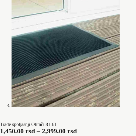
Trade spoljasnji Otirači 81-61
Raspon
1,450.00
rsd
–
2,999.00
rsd