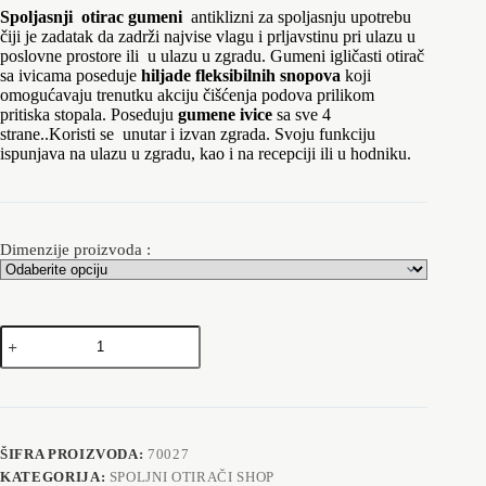
cena:
Spoljasnji otirac gumeni
antiklizni za spoljasnju upotrebu
od
čiji je zadatak da zadrži najvise vlagu i prljavstinu pri ulazu u
poslovne prostore ili u ulazu u zgradu. Gumeni igličasti otirač
1,450.00 rsd
sa ivicama poseduje
hiljade fleksibilnih snopova
koji
do
omogućavaju trenutku akciju čišćenja podova prilikom
pritiska stopala. Poseduju
gumene ivice
sa sve 4
2,999.00 rsd
strane..
Koristi se unutar i izvan zgrada. Svoju funkciju
ispunjava na ulazu u zgradu, kao i na recepciji ili u hodniku.
Dimenzije proizvoda :
Trade
spoljasnji
Otirači
81-
61
količina
ŠIFRA PROIZVODA:
70027
KATEGORIJA:
SPOLJNI OTIRAČI SHOP