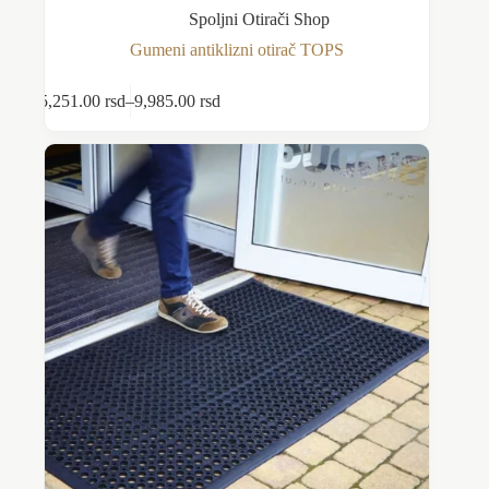
Spoljni Otirači Shop
Gumeni antiklizni otirač TOPS
Ovaj
5,251.00
rsd
–
9,985.00
rsd
Odaberite opcije
proizvod
Raspon
ima
cena:
više
od
varijanti.
5,251.00 rsd
Opcije
do
mogu
9,985.00 rsd
biti
izabrane
na
stranici
proizvoda.