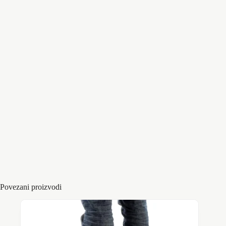
snopova
koji omogućavaju trenutku akciju čišćenja podova
prilikom pritiska stopala. Poseduju
gumene ivice
sa sve 4 strane.
Materijal
100% Nitriln Guma
Dimenzije proizvoda :
81cmx61, 68x 45CM
Debljina :
10mm
Boja ;
Crna
Otpornost :
Na proklizavanje
Povezani proizvodi