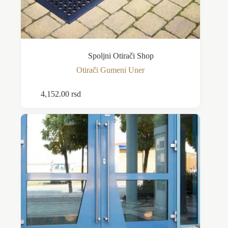
Spoljni Otirači Shop
Otirači Gumeni Uner
Ovaj
4,152.00
rsd
Odaberite opcije
proizvod
ima
više
varijanti.
Opcije
mogu
biti
izabrane
na
stranici
proizvoda.