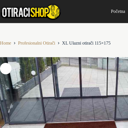
Skip
to
Početna
content
Home
Profesionalni Otirači
XL Ulazni otirači 115×175