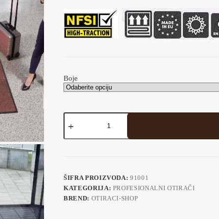
Boje
XL
Ulazni
otirači
115x175
količina
ŠIFRA PROIZVODA:
91001
KATEGORIJA:
PROFESIONALNI OTIRAČI
BREND:
OTIRACI-SHOP