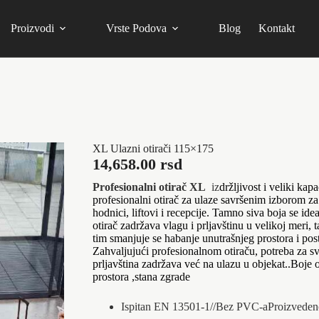
Proizvodi
Vrste Podova
Blog
Kontakt
XL Ulazni otirači 115×175
14,658.00
rsd
Profesionalni otirač XL
iz
držljivost i veliki kap
profesionalni otirač za ulaze savršenim izborom za
hodnici, liftovi i recepcije. Tamno siva boja se ide
otirač zadržava vlagu i prljavštinu u velikoj meri,
tim smanjuje se habanje unutrašnjeg prostora i post
Zahvaljujući profesionalnom otiraču, potreba za 
prljavština zadržava već na ulazu u objekat..Boje
prostora ,stana zgrade
Ispitan EN 13501-1//Bez PVC-aProizvede