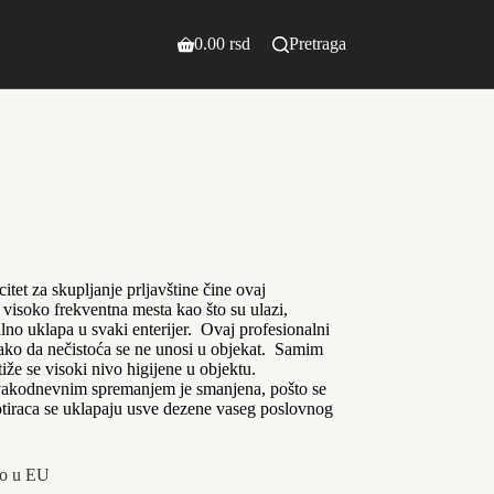
0.00
rsd
Pretraga
Shopping
cart
acitet za skupljanje prljavštine čine ovaj
 visoko frekventna mesta kao što su ulazi,
alno uklapa u svaki enterijer. Ovaj profesionalni
 tako da nečistoća se ne unosi u objekat. Samim
iže se visoki nivo higijene u objektu.
svakodnevnim spremanjem je smanjena, pošto se
 otiraca se uklapaju usve dezene vaseg poslovnog
no u EU