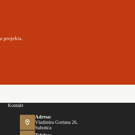
u projekta.
Kontakt
Adresa:
Vladimira Gortana 26,
Subotica