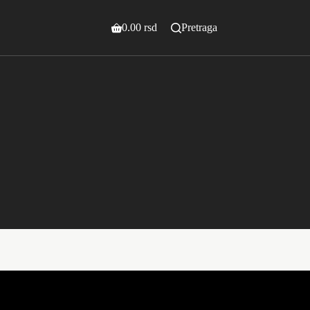
0.00
rsd
Pretraga
Shopping
cart