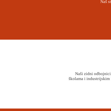
Naš s
Naši zidni odbojnici
školama i industrijskim