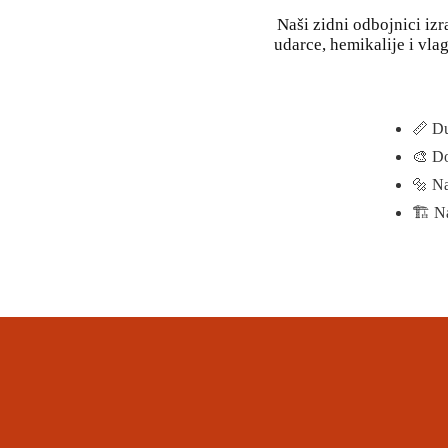
Naši zidni odbojnici iz
udarce, hemikalije i vla
📏 Du
🎨 Do
🔩 Na
🏗️ N