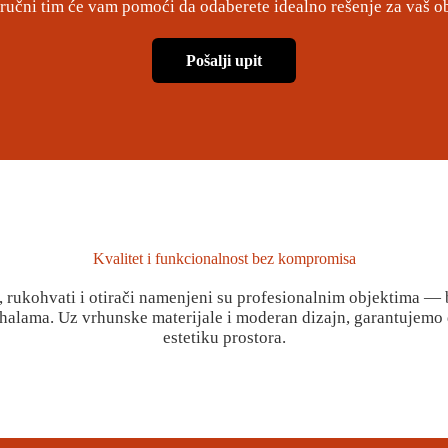
tručni tim će vam pomoći da odaberete idealno rešenje za vaš ob
Pošalji upit
Kvalitet i funkcionalnost bez kompromisa
, rukohvati i otirači namenjeni su profesionalnim objektima —
 halama. Uz vrhunske materijale i moderan dizajn, garantujemo d
estetiku prostora.