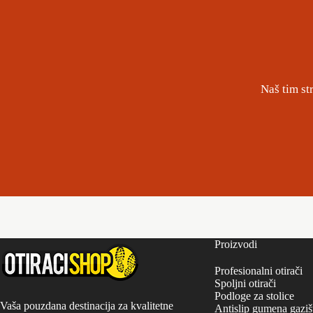
Naš tim st
Proizvodi
Profesionalni otirači
Spoljni otirači
Podloge za stolice
Vaša pouzdana destinacija za kvalitetne
Antislip gumena gaziš