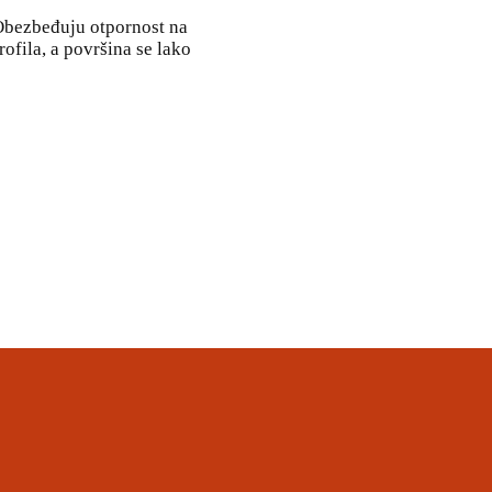
 Obezbeđuju otpornost na
ofila, a površina se lako