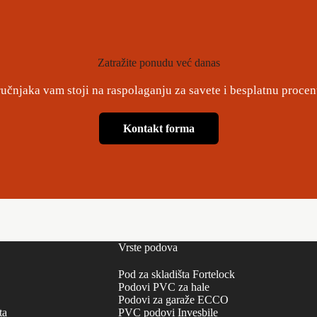
Zatražite ponudu već danas
ručnjaka vam stoji na raspolaganju za savete i besplatnu procen
Kontakt forma
Vrste podova
Pod za skladišta Fortelock
Podovi PVC za hale
Podovi za garaže ECCO
ta
PVC podovi Invesbile