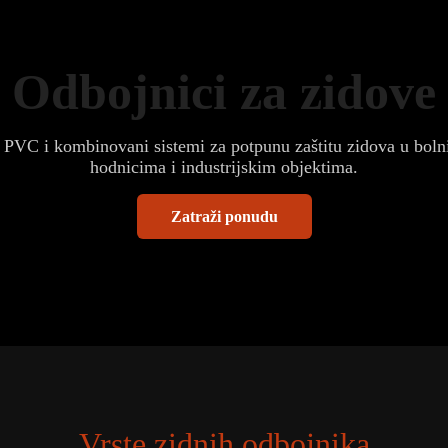
Odbojnici za zidove
 PVC i kombinovani sistemi za potpunu zaštitu zidova u boln
hodnicima i industrijskim objektima.
Zatraži ponudu
Vrste zidnih odbojnika