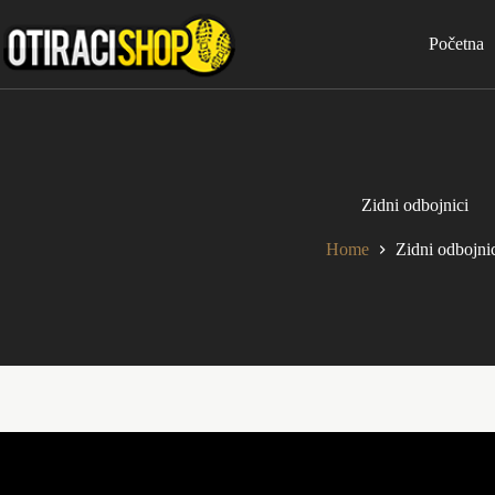
Skip
to
Početna
content
Zidni odbojnici
Home
Zidni odbojni