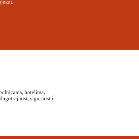
jekat.
 bolnicama, hotelima,
ugotrajnost, sigurnost i