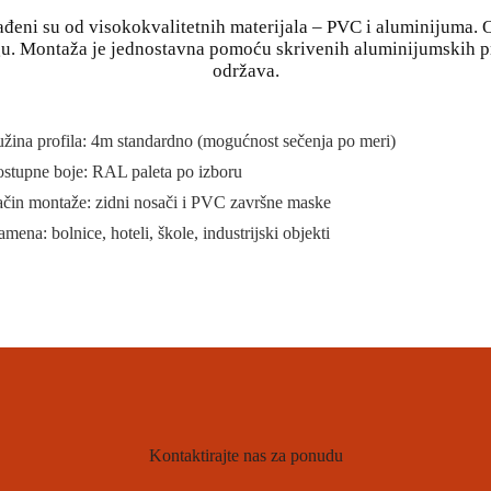
rađeni su od visokokvalitetnih materijala – PVC i aluminijuma.
gu. Montaža je jednostavna pomoću skrivenih aluminijumskih pr
održava.
žina profila: 4m standardno (mogućnost sečenja po meri)
stupne boje: RAL paleta po izboru
čin montaže: zidni nosači i PVC završne maske
amena: bolnice, hoteli, škole, industrijski objekti
Kontaktirajte nas za ponudu