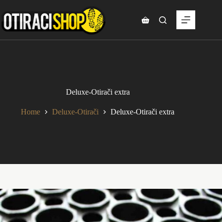
Skip
to
content
Shopping
cart
Deluxe-Otirači extra
Home
Deluxe-Otirači
Deluxe-Otirači extra