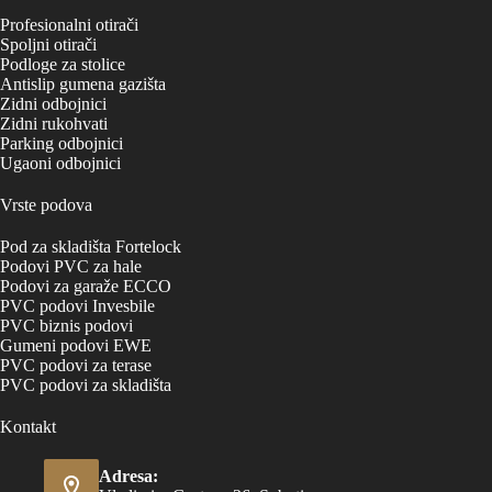
Profesionalni otirači
Spoljni otirači
Podloge za stolice
Antislip gumena gazišta
Zidni odbojnici
Zidni rukohvati
Parking odbojnici
Ugaoni odbojnici
Vrste podova
Pod za skladišta Fortelock
Podovi PVC za hale
Podovi za garaže ECCO
PVC podovi Invesbile
PVC biznis podovi
Gumeni podovi EWE
PVC podovi za terase
PVC podovi za skladišta
Kontakt
Adresa: