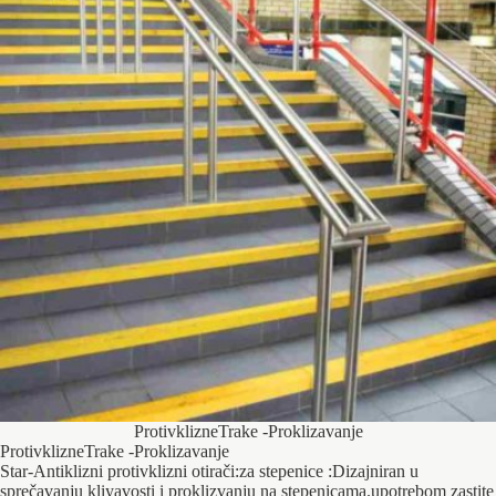
ProtivklizneTrake -Proklizavanje
ProtivklizneTrake -Proklizavanje
Star-Antiklizni protivklizni otirači:za stepenice :Dizajniran u
sprečavanju kliyavosti i proklizvanju na stepenicama.upotrebom zastite