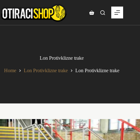
Skip
to
content
Shopping
cart
Lon Protivklizne trake
Home
Lon Protivklizne trake
Lon Protivklizne trake