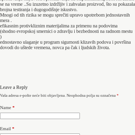
se na vreme ..Su izuzetno izdržljiv i zahvalan proizvod, što su pokazala
brojna testiranja i dugogodišnje iskustvo.
Mnogi od tih rizika se mogu sprečiti upravo upotrebom jednostavnih
mera .
efikasnim protivkliznim materijalima za primenu na podovima
(shodno evropskoj smernici o zdravlju i bezbednosti na radnom mestu
)
ednostavno ulaganje u program sigurnosti klizavih podova i površina
dovodi do uštede vremena, novca pa čak i ljudskih života.
Leave a Reply
Vaša adresa e-pošte neće biti objavljena.
Neophodna polja su označena
*
Name
*
Email
*