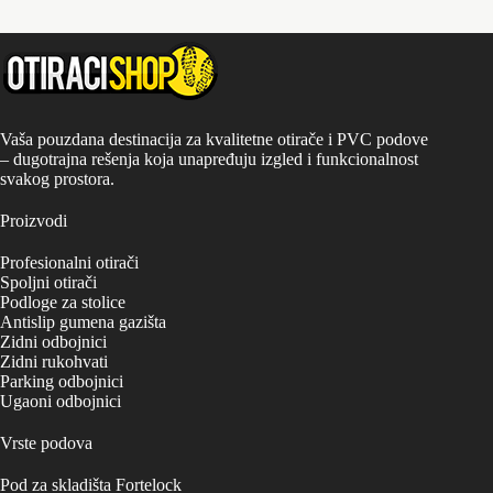
Vaša pouzdana destinacija za kvalitetne otirače i PVC podove
– dugotrajna rešenja koja unapređuju izgled i funkcionalnost
svakog prostora.
Proizvodi
Profesionalni otirači
Spoljni otirači
Podloge za stolice
Antislip gumena gazišta
Zidni odbojnici
Zidni rukohvati
Parking odbojnici
Ugaoni odbojnici
Vrste podova
Pod za skladišta Fortelock