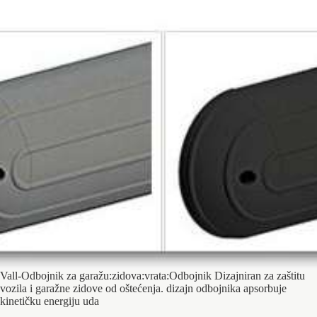
Vall-Odbojnik za garažu:zidova:vrata:Odbojnik Dizajniran za zaštitu
vozila i garažne zidove od oštećenja. dizajn odbojnika apsorbuje
kinetičku energiju uda