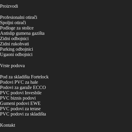
Proizvodi
Profesionalni otirači
Spoljni otirači
Podloge za stolice
Antislip gumena gazišta
Zidni odbojnici
Zidni rukohvati
Parking odbojnici
Ugaoni odbojnici
Vrste podova
Pod za skladišta Fortelock
Podovi PVC za hale
Podovi za garaže ECCO
PVC podovi Invesbile
PVC biznis podovi
Gumeni podovi EWE
PVC podovi za terase
PVC podovi za skladišta
Kontakt