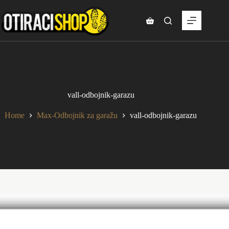
Skip
to
content
Shopping
cart
vall-odbojnik-garazu
Home
Max-Odbojnik za garažu
vall-odbojnik-garazu