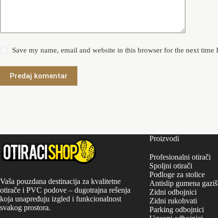
Save my name, email and website in this browser for the next time
Predaj komentar
Proizvodi
Profesionalni otirači
Spoljni otirači
Podloge za stolice
Vaša pouzdana destinacija za kvalitetne
Antislip gumena gaziš
otirače i PVC podove – dugotrajna rešenja
Zidni odbojnici
koja unapređuju izgled i funkcionalnost
Zidni rukohvati
svakog prostora.
Parking odbojnici