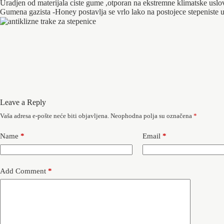
Uradjen od materijala ciste gume ,otporan na ekstremne klimatske uslov
Gumena gazista -Honey postavlja se vrlo lako na postojece stepeniste u
Leave a Reply
Vaša adresa e-pošte neće biti objavljena.
Neophodna polja su označena
*
Name
*
Email
*
Add Comment
*