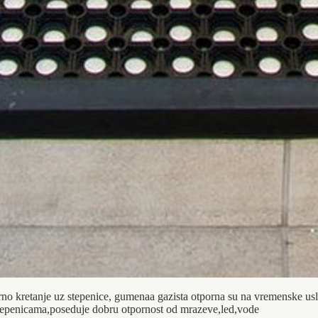
urno kretanje uz stepenice, gumenaa gazista otporna su na vremenske uslo
a stepenicama,poseduje dobru otpornost od mrazeve,led,vode