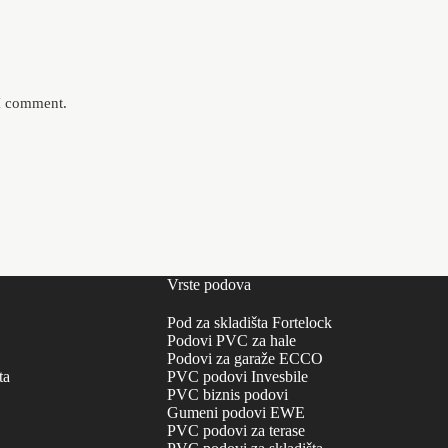
 I comment.
Vrste podova
Pod za skladišta Fortelock
Podovi PVC za hale
Podovi za garaže ECCO
ta
PVC podovi Invesbile
PVC biznis podovi
Gumeni podovi EWE
PVC podovi za terase