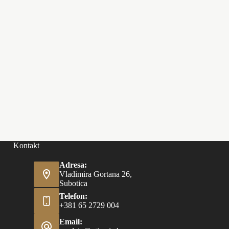
Kontakt
Adresa:
Vladimira Gortana 26,
Subotica
Telefon:
+381 65 2729 004
Email: