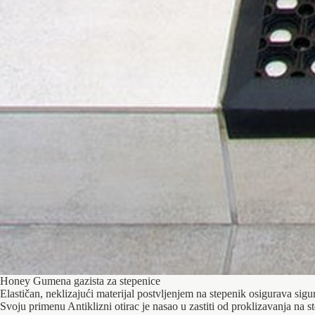
Honey Gumena gazista za stepenice
Elastičan, neklizajući materijal postvljenjem na stepenik osigurava sig
Svoju primenu Antiklizni otirac je nasao u zastiti od proklizavanja n