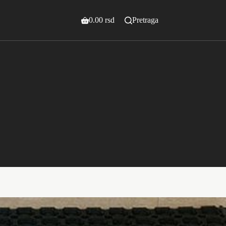
0.00
rsd
Pretraga
Shopping
cart