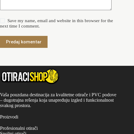
Save my name, email and website in this browser for the
next time I comment.
Predaj komentar
Vaša pouzdana destinacija za kvalitetne otirače i PVC podove
– dugotrajna rešenja koja unapređuju izgled i funkcionalnost
svakog prostora.
Proizvodi
Profesionalni otirači
Spoljni otirači