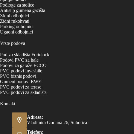
Podloge za stolice
Antislip gumena gazišta
Zidni odbojnici
Zidni rukohvati
Parking odbojnici
Ugaoni odbojnici
Vrste podova
Pod za skladišta Fortelock
Podovi PVC za hale
Podovi za garaže ECCO
PVC podovi Invesbile
PVC biznis podovi
Gumeni podovi EWE
PVC podovi za terase
PVC podovi za skladišta
Kontakt
Adresa:
Vladimira Gortana 26, Subotica
Telefon: