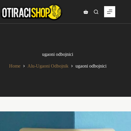
Skip
to
content
Shopping
cart
ugaoni odbojnici
Home
Alu-Ugaoni Odbojnik
ugaoni odbojnici