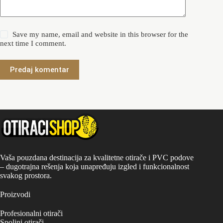
Save my name, email and website in this browser for the
next time I comment.
Predaj komentar
Vaša pouzdana destinacija za kvalitetne otirače i PVC podove
– dugotrajna rešenja koja unapređuju izgled i funkcionalnost
svakog prostora.
Proizvodi
Profesionalni otirači
Spoljni otirači