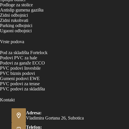
Podloge za stolice
Antislip gumena gazišta
Zidni odbojnici
Zidni rukohvati
Parking odbojnici
Ugaoni odbojnici
Vrste podova
Pod za skladišta Fortelock
Podovi PVC za hale
Podovi za garaže ECCO
PVC podovi Invesbile
PVC biznis podovi
Gumeni podovi EWE
PVC podovi za terase
PVC podovi za skladišta
Kontakt
Adresa:
Vladimira Gortana 26, Subotica
Telefon: