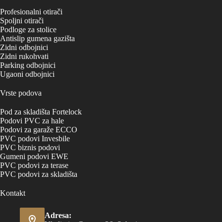
Profesionalni otirači
Spoljni otirači
Podloge za stolice
Antislip gumena gazišta
Zidni odbojnici
Zidni rukohvati
Parking odbojnici
Ugaoni odbojnici
Vrste podova
Pod za skladišta Fortelock
Podovi PVC za hale
Podovi za garaže ECCO
PVC podovi Invesbile
PVC biznis podovi
Gumeni podovi EWE
PVC podovi za terase
PVC podovi za skladišta
Kontakt
Adresa: