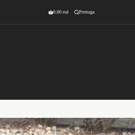
0.00
rsd
Pretraga
Shopping
cart