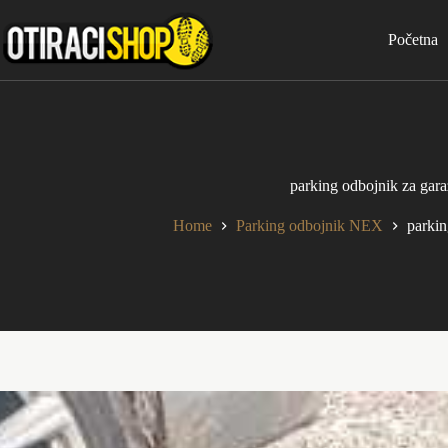
Skip
to
Početna
content
parking odbojnik za gara
Home
Parking odbojnik NEX
parkin