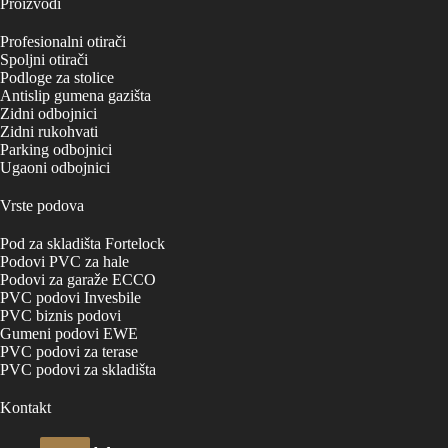
Proizvodi
Profesionalni otirači
Spoljni otirači
Podloge za stolice
Antislip gumena gazišta
Zidni odbojnici
Zidni rukohvati
Parking odbojnici
Ugaoni odbojnici
Vrste podova
Pod za skladišta Fortelock
Podovi PVC za hale
Podovi za garaže ECCO
PVC podovi Invesbile
PVC biznis podovi
Gumeni podovi EWE
PVC podovi za terase
PVC podovi za skladišta
Kontakt