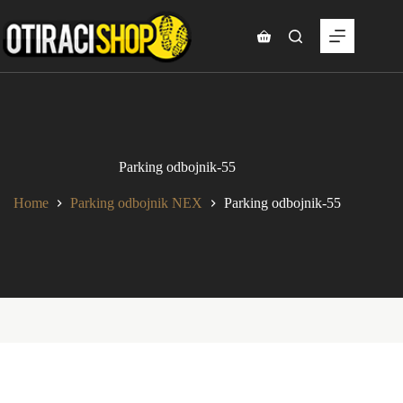
Skip
to
content
Shopping
cart
Parking odbojnik-55
Home
Parking odbojnik NEX
Parking odbojnik-55