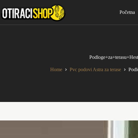
Skip
to
Početna
content
Podloge+za+terasu+Hest
Home
Pvc podovi Astra za terase
Podl