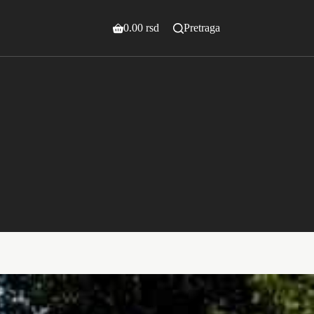
0.00
rsd
Pretraga
Shopping
cart