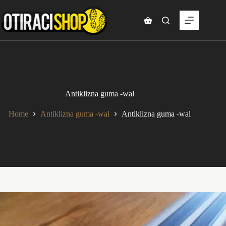
Skip
to
content
Shopping
cart
Antiklizna guma -wal
Home
Antiklizna guma -wal
Antiklizna guma -wal