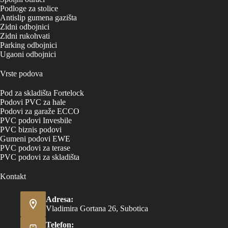
Podloge za stolice
Antislip gumena gazišta
Zidni odbojnici
Zidni rukohvati
Parking odbojnici
Ugaoni odbojnici
Vrste podova
Pod za skladišta Fortelock
Podovi PVC za hale
Podovi za garaže ECCO
PVC podovi Invesbile
PVC biznis podovi
Gumeni podovi EWE
PVC podovi za terase
PVC podovi za skladišta
Kontakt
Adresa:
Vladimira Gortana 26, Subotica
Telefon: