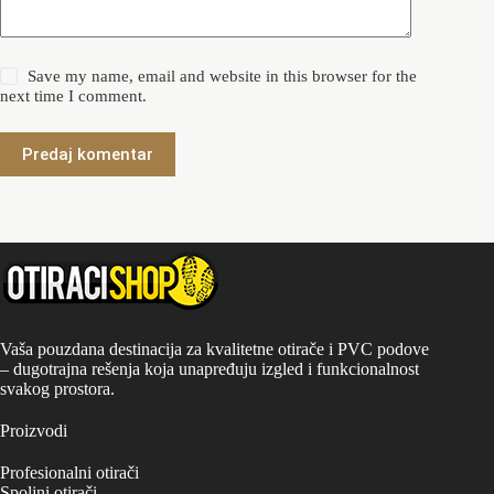
Save my name, email and website in this browser for the
next time I comment.
Predaj komentar
Vaša pouzdana destinacija za kvalitetne otirače i PVC podove
– dugotrajna rešenja koja unapređuju izgled i funkcionalnost
svakog prostora.
Proizvodi
Profesionalni otirači
Spoljni otirači