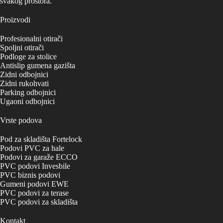
svakog prostora.
Proizvodi
Profesionalni otirači
Spoljni otirači
Podloge za stolice
Antislip gumena gazišta
Zidni odbojnici
Zidni rukohvati
Parking odbojnici
Ugaoni odbojnici
Vrste podova
Pod za skladišta Fortelock
Podovi PVC za hale
Podovi za garaže ECCO
PVC podovi Invesbile
PVC biznis podovi
Gumeni podovi EWE
PVC podovi za terase
PVC podovi za skladišta
Kontakt