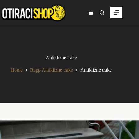
Skip
to
content
Shopping
cart
Antiklizne trake
Home
Rapp Antiklizne trake
Antiklizne trake