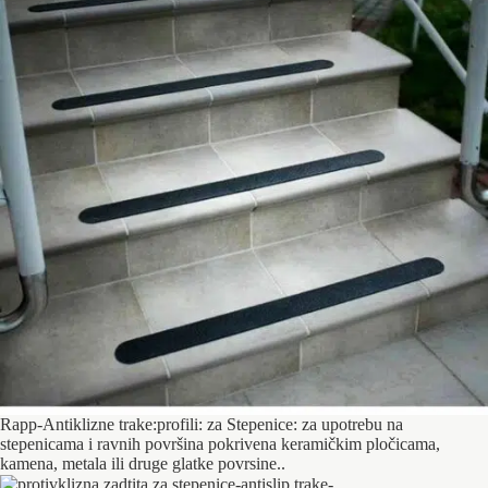
Rapp-Antiklizne trake:profili: za Stepenice: za upotrebu na
stepenicama i ravnih površina pokrivena keramičkim pločicama,
kamena, metala ili druge glatke povrsine..